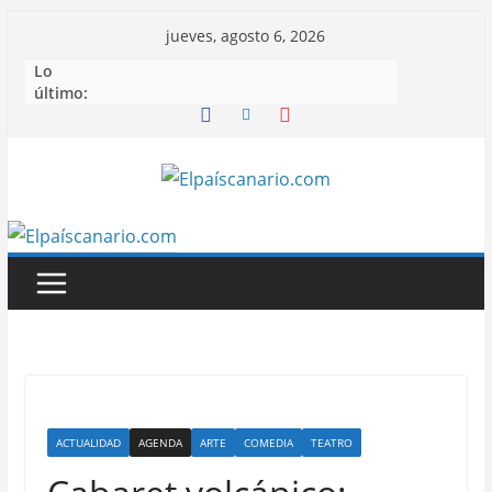
Saltar
jueves, agosto 6, 2026
al
Lo
contenido
último:
ACTUALIDAD
AGENDA
ARTE
COMEDIA
TEATRO