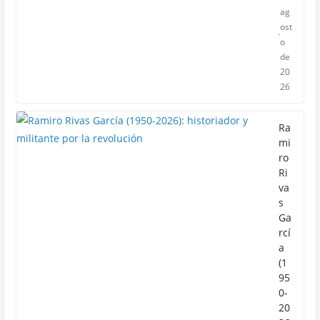
ag
ost
o
de
20
26
Ra
mi
ro
Ri
va
s
Ga
rcí
a
(1
95
0-
20