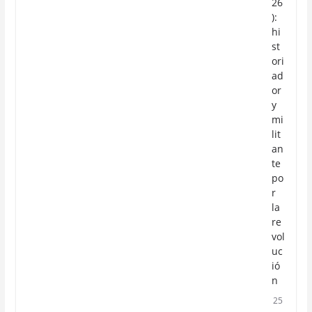
26
):
hi
st
ori
ad
or
y
mi
lit
an
te
po
r
la
re
vol
uc
ió
n
25