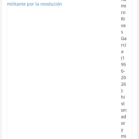
mi
ro
Ri
va
s
Ga
rcí
a
(1
95
0-
20
26
):
hi
st
ori
ad
or
y
mi