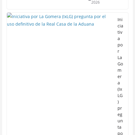
2026
Ini
cia
tiv
a
po
r
La
Go
m
er
a
(Ix
LG
)
pr
eg
un
ta
po