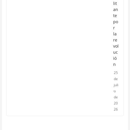
lit
an
te
po
r
la
re
vol
uc
ió
n
25
de
juli
o
de
20
26