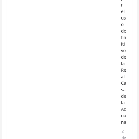
r
el
us
o
de
fin
iti
vo
de
la
Re
al
Ca
sa
de
la
Ad
ua
na
2
de