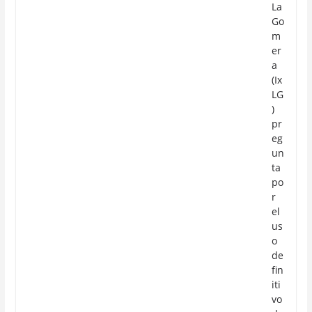
La
Go
m
er
a
(Ix
LG
)
pr
eg
un
ta
po
r
el
us
o
de
fin
iti
vo