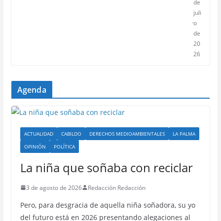
de
juli
o
de
20
26
Agenda
ACTUALIDAD
CABILDO
DERECHOS MEDIOAMBIENTALES
LA PALMA
OPINIÓN
POLÍTICA
La niña que soñaba con reciclar
3 de agosto de 2026
Redacción Redacción
Pero, para desgracia de aquella niña soñadora, su yo
del futuro está en 2026 presentando alegaciones al