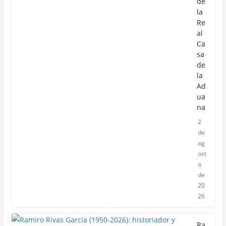
de
la
Re
al
Ca
sa
de
la
Ad
ua
na
2
de
ag
ost
o
de
20
26
Ra