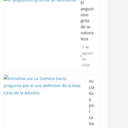
El
angust
ioso
grito
de la
natura
leza
3 de
agosto
de
2026
Ini
cia
tiv
a
po
r
La
Go