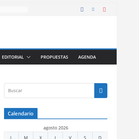
EDITORIAL
PROPUESTAS
AGENDA
Calendario
agosto 2026
L
M
X
J
V
S
D