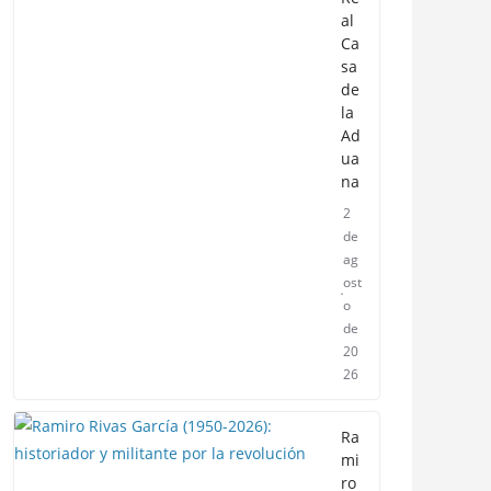
al
Ca
sa
de
la
Ad
ua
na
2
de
ag
ost
o
de
20
26
Ra
mi
ro