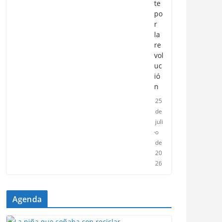
te
po
r
la
re
vol
uc
ió
n
25
de
juli
o
de
20
26
Agenda