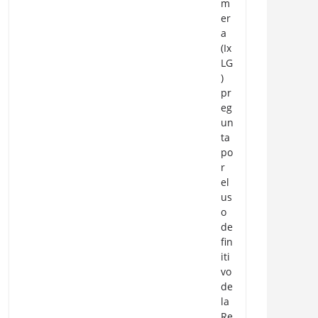
m
er
a
(Ix
LG
)
pr
eg
un
ta
po
r
el
us
o
de
fin
iti
vo
de
la
Re