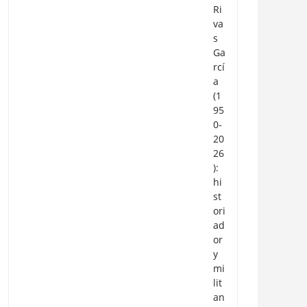
Ri
va
s
Ga
rcí
a
(1
95
0-
20
26
):
hi
st
ori
ad
or
y
mi
lit
an