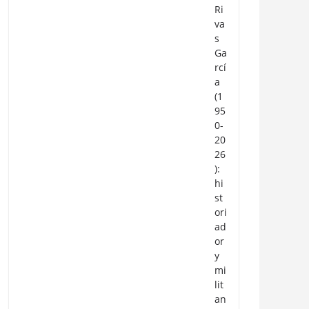
Ri
va
s
Ga
rcí
a
(1
95
0-
20
26
):
hi
st
ori
ad
or
y
mi
lit
an