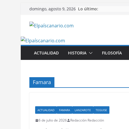
Saltar
Lo último:
domingo, agosto 9, 2026
al
contenido
ACTUALIDAD
HISTORIA
FILOSOFÍA
Famara
ACTUALIDAD
FAMARA
LANZAROTE
TEGUISE
6 de julio de 2026
Redacción Redacción