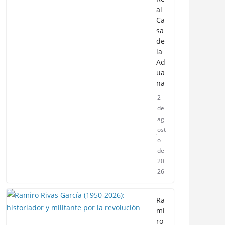
al
Ca
sa
de
la
Ad
ua
na
2
de
ag
ost
o
de
20
26
Ra
mi
ro