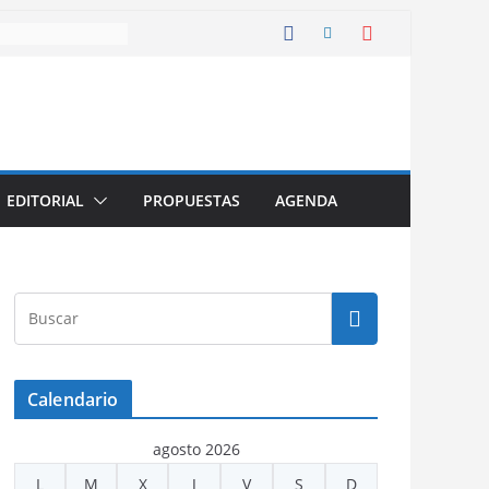
EDITORIAL
PROPUESTAS
AGENDA
Calendario
agosto 2026
L
M
X
J
V
S
D