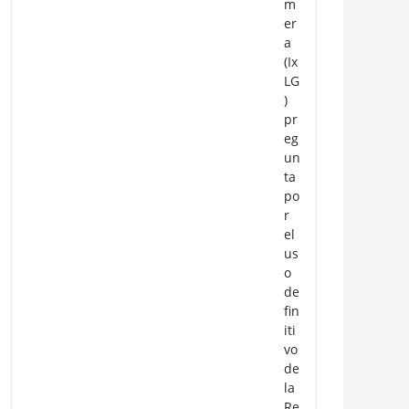
m
er
a
(Ix
LG
)
pr
eg
un
ta
po
r
el
us
o
de
fin
iti
vo
de
la
Re