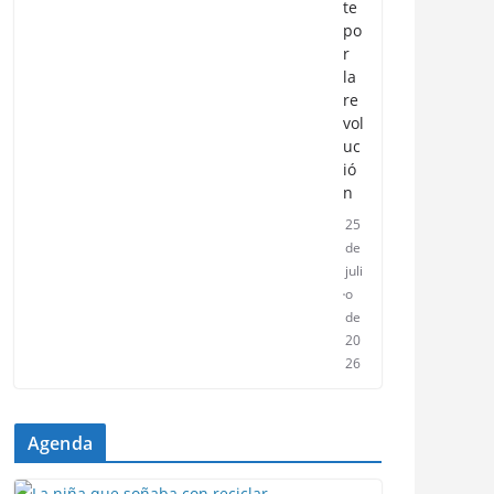
te
po
r
la
re
vol
uc
ió
n
25
de
juli
o
de
20
26
Agenda