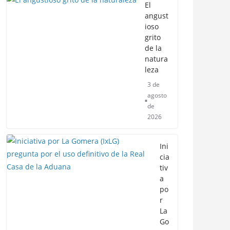
El
angust
ioso
grito
de la
natura
leza
3 de
agosto
de
2026
Ini
cia
tiv
a
po
r
La
Go