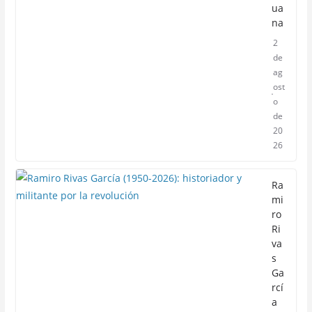
ua
na
2
de
ag
ost
o
de
20
26
Ra
mi
ro
Ri
va
s
Ga
rcí
a