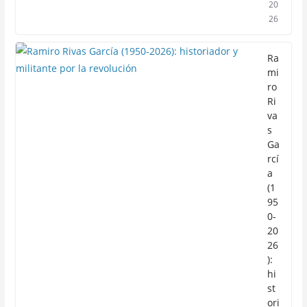
20
26
Ra
mi
ro
Ri
va
s
Ga
rcí
a
(1
95
0-
20
26
):
hi
st
ori