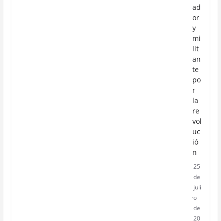
ad
or
y
mi
lit
an
te
po
r
la
re
vol
uc
ió
n
25
de
juli
o
de
20