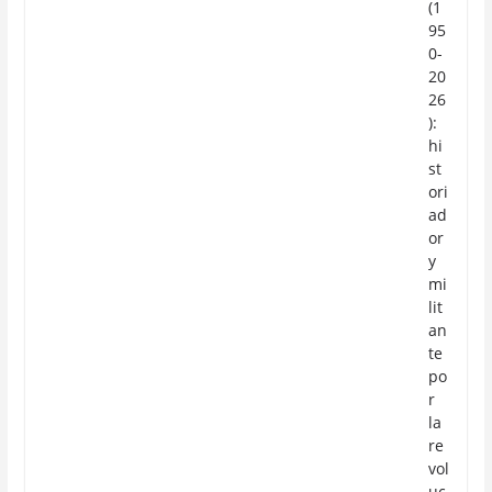
(1
95
0-
20
26
):
hi
st
ori
ad
or
y
mi
lit
an
te
po
r
la
re
vol
uc