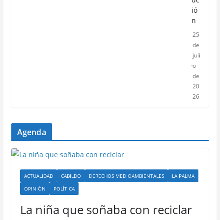
ió
n
25
de
juli
o
de
20
26
Agenda
ACTUALIDAD
CABILDO
DERECHOS MEDIOAMBIENTALES
LA PALMA
OPINIÓN
POLÍTICA
La niña que soñaba con reciclar