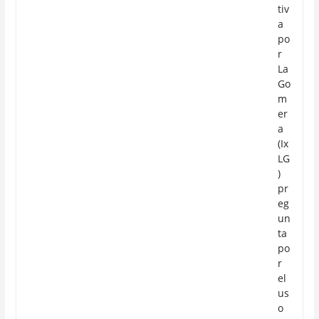
tiv
a
po
r
La
Go
m
er
a
(Ix
LG
)
pr
eg
un
ta
po
r
el
us
o