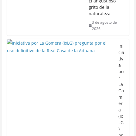
El angustioso
grito de la
naturaleza
3 de agosto de
2026
Ini
cia
tiv
a
po
r
La
Go
m
er
a
(Ix
LG
)
pr