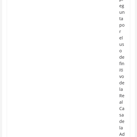
eg
un
ta
po
r
el
us
o
de
fin
iti
vo
de
la
Re
al
Ca
sa
de
la
Ad