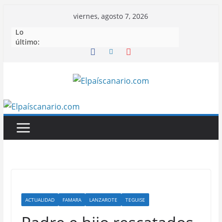
Saltar
viernes, agosto 7, 2026
al
Lo
contenido
último:
ACTUALIDAD
FAMARA
LANZAROTE
TEGUISE