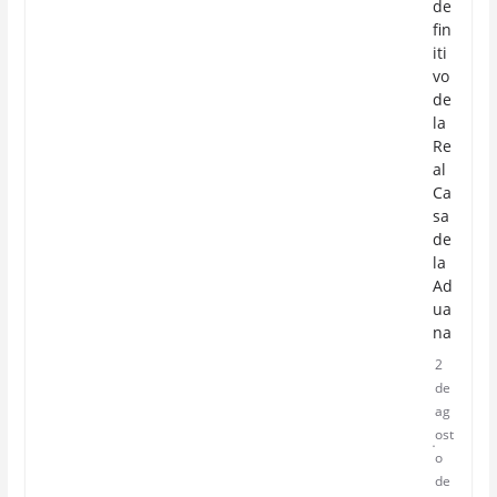
de
fin
iti
vo
de
la
Re
al
Ca
sa
de
la
Ad
ua
na
2
de
ag
ost
o
de