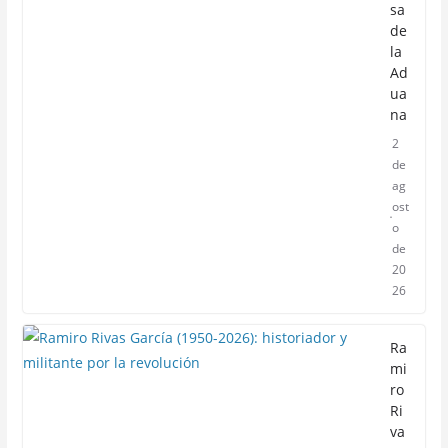
sa
de
la
Ad
ua
na
2
de
ag
ost
o
de
20
26
Ra
mi
ro
Ri
va