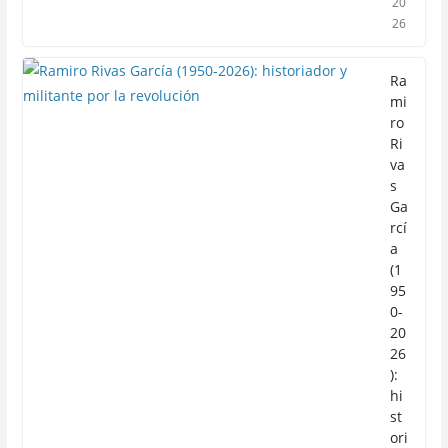
20
26
Ra
mi
ro
Ri
va
s
Ga
rcí
a
(1
95
0-
20
26
):
hi
st
ori