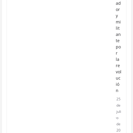
ad
or
y
mi
lit
an
te
po
r
la
re
vol
uc
ió
n
25
de
juli
o
de
20