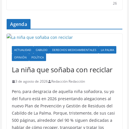
26
Agenda
ACTUALIDAD
CABILDO
DERECHOS MEDIOAMBIENTALES
LA PALMA
OPINIÓN
POLÍTICA
La niña que soñaba con reciclar
3 de agosto de 2026
Redacción Redacción
Pero, para desgracia de aquella niña soñadora, su yo
del futuro está en 2026 presentando alegaciones al
nuevo Plan de Prevención y Gestión de Residuos del
Cabildo de La Palma. Porque, tristemente, de sus casi
500 páginas, alrededor del 90 % siguen dedicadas a
hablar de cómo recoger, transportar y tratar los