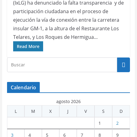
(IxLG) ha denunciado la falta transparencia y de
participación ciudadana en el proceso de
ejecución la vía de conexión entre la carretera
insular GM-1, a la altura de el Restaurante Los
Telares, y Los Roques de Hermigua…
Read More
Calendario
agosto 2026
L
M
X
J
V
S
D
1
2
3
4
5
6
7
8
9