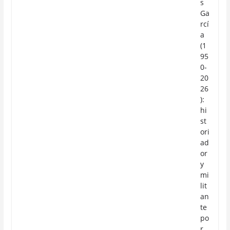
s
Ga
rcí
a
(1
95
0-
20
26
):
hi
st
ori
ad
or
y
mi
lit
an
te
po
r