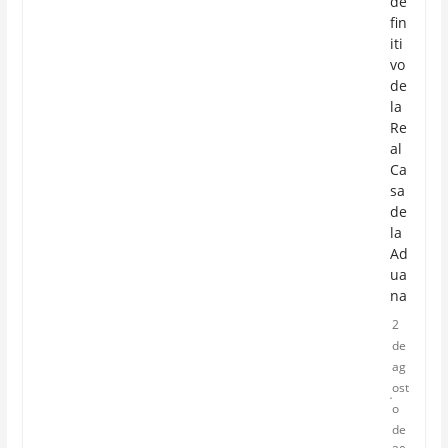
de
fin
iti
vo
de
la
Re
al
Ca
sa
de
la
Ad
ua
na
2
de
ag
ost
o
de