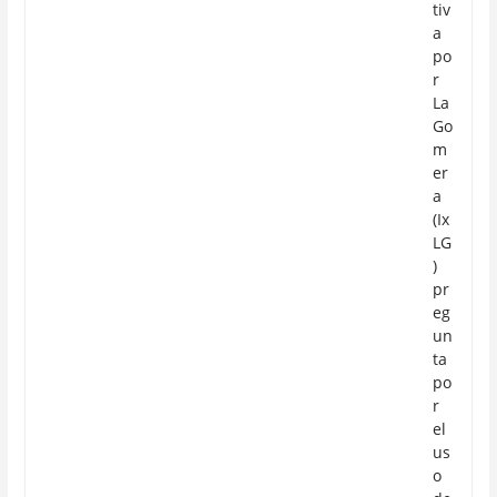
tiv
a
po
r
La
Go
m
er
a
(Ix
LG
)
pr
eg
un
ta
po
r
el
us
o