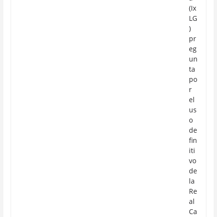
(Ix
LG
)
pr
eg
un
ta
po
r
el
us
o
de
fin
iti
vo
de
la
Re
al
Ca