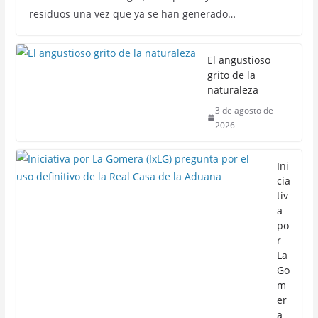
residuos una vez que ya se han generado…
El angustioso
grito de la
naturaleza
3 de agosto de
2026
Ini
cia
tiv
a
po
r
La
Go
m
er
a