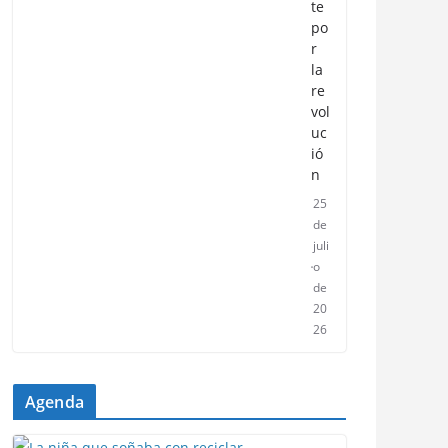
te
po
r
la
re
vol
uc
ió
n
25
de
juli
o
de
20
26
Agenda