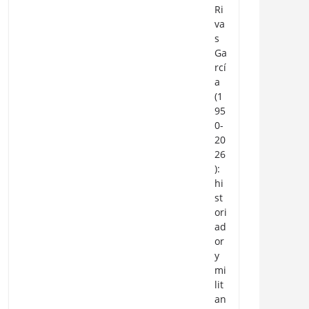
Ri
va
s
Ga
rcí
a
(1
95
0-
20
26
):
hi
st
ori
ad
or
y
mi
lit
an