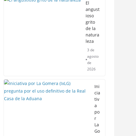
El
angust
ioso
grito
de la
natura
leza
3 de
agosto
de
2026
Ini
cia
tiv
a
po
r
La
Go