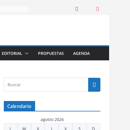
EDITORIAL
PROPUESTAS
AGENDA
Calendario
agosto 2026
L
M
X
J
V
S
D