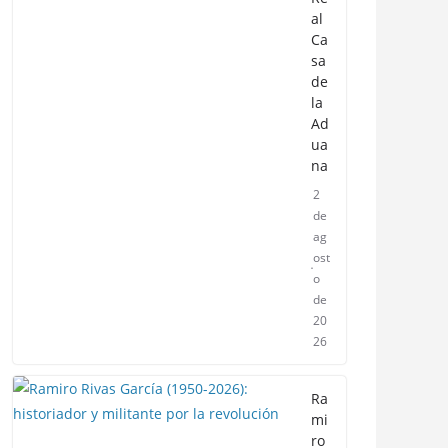
al
Ca
sa
de
la
Ad
ua
na
2
de
ag
ost
o
de
20
26
Ra
mi
ro