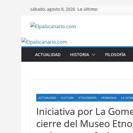
Saltar
Lo último:
sábado, agosto 8, 2026
al
contenido
ACTUALIDAD
HISTORIA
FILOSOFÍA
ACTUALIDAD
CULTURA
ETNOGRAFÍA
HERMIGUA
LA GOM
Iniciativa por La Gome
cierre del Museo Etn