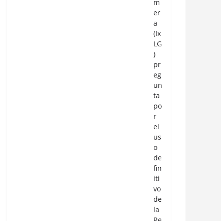
m
er
a
(Ix
LG
)
pr
eg
un
ta
po
r
el
us
o
de
fin
iti
vo
de
la
Re