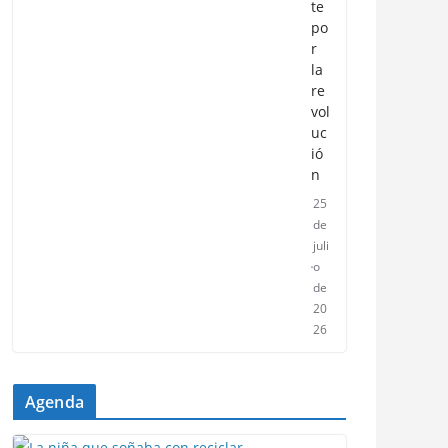
te
po
r
la
re
vol
uc
ió
n
25
de
juli
o
de
20
26
Agenda