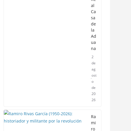
al
Ca
sa
de
la
Ad
ua
na
2
de
ag
ost
o
de
20
26
Ra
mi
ro