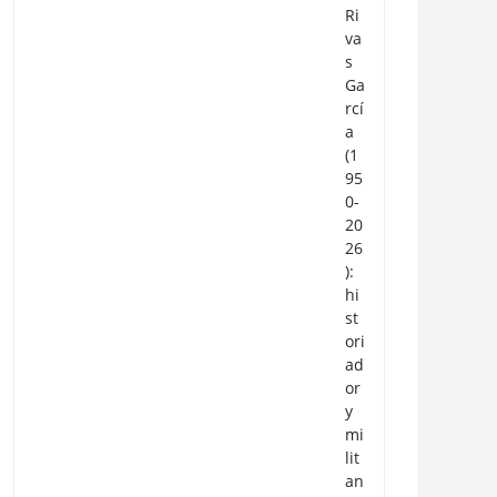
Ri
va
s
Ga
rcí
a
(1
95
0-
20
26
):
hi
st
ori
ad
or
y
mi
lit
an