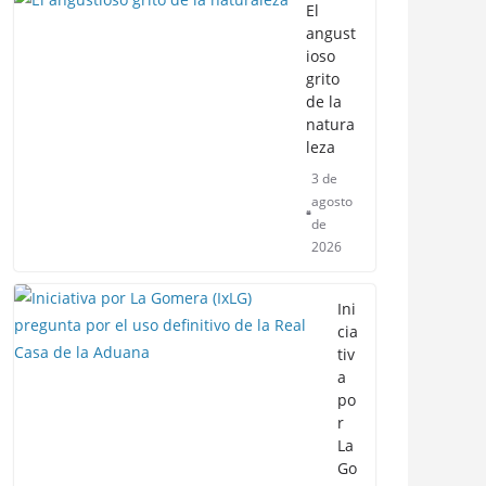
El
angust
ioso
grito
de la
natura
leza
3 de
agosto
de
2026
Ini
cia
tiv
a
po
r
La
Go