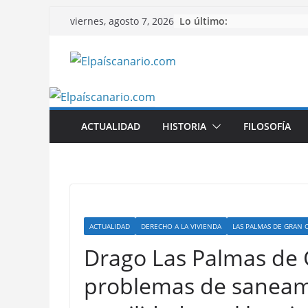
Saltar
Lo último:
viernes, agosto 7, 2026
al
contenido
ACTUALIDAD
HISTORIA
FILOSOFÍA
ACTUALIDAD
DERECHO A LA VIVIENDA
LAS PALMAS DE GRAN 
Drago Las Palmas de 
problemas de saneami