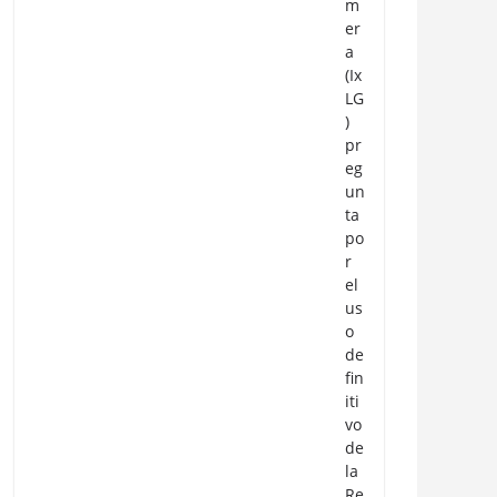
m
er
a
(Ix
LG
)
pr
eg
un
ta
po
r
el
us
o
de
fin
iti
vo
de
la
Re