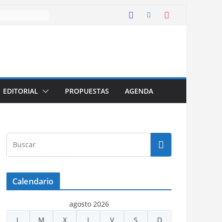
EDITORIAL
PROPUESTAS
AGENDA
Calendario
agosto 2026
L
M
X
J
V
S
D