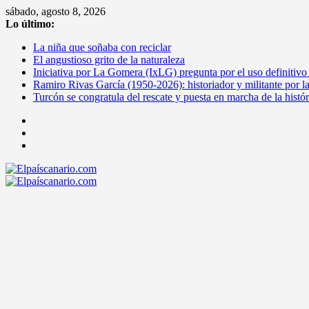
Saltar
sábado, agosto 8, 2026
al
Lo último:
contenido
La niña que soñaba con reciclar
El angustioso grito de la naturaleza
Iniciativa por La Gomera (IxLG) pregunta por el uso definitivo
Ramiro Rivas García (1950-2026): historiador y militante por l
Turcón se congratula del rescate y puesta en marcha de la histó