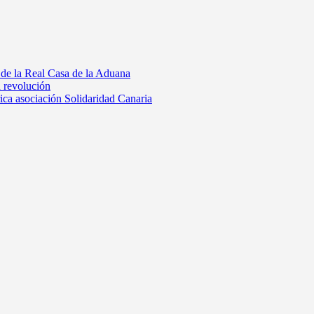
 de la Real Casa de la Aduana
a revolución
rica asociación Solidaridad Canaria