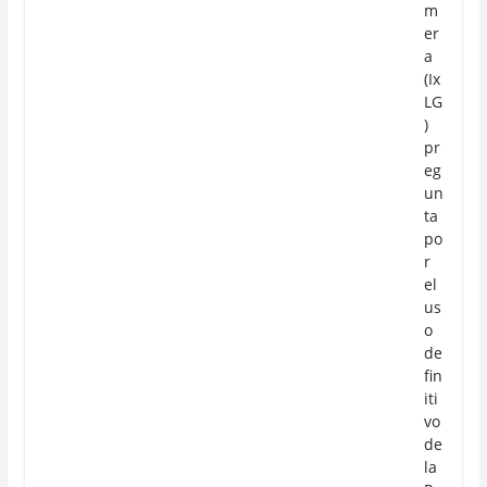
m
er
a
(Ix
LG
)
pr
eg
un
ta
po
r
el
us
o
de
fin
iti
vo
de
la