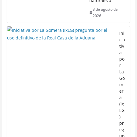
naturaleza
3 de agosto de
2026
Ini
cia
tiv
a
po
r
La
Go
m
er
a
(Ix
LG
)
pr
eg
un