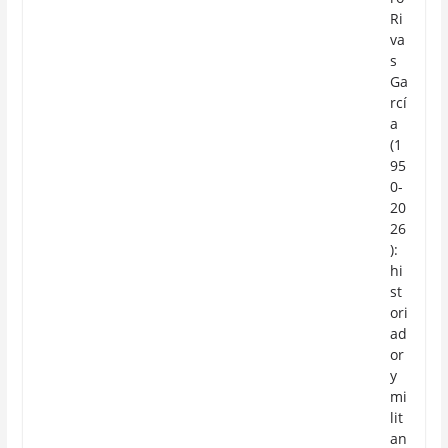
Ri
va
s
Ga
rcí
a
(1
95
0-
20
26
):
hi
st
ori
ad
or
y
mi
lit
an