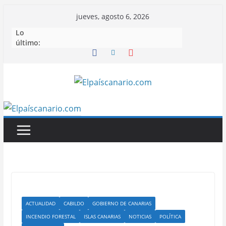
Saltar
jueves, agosto 6, 2026
al
Lo
contenido
último:
ACTUALIDAD
CABILDO
GOBIERNO DE CANARIAS
INCENDIO FORESTAL
ISLAS CANARIAS
NOTICIAS
POLÍTICA