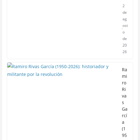
2
de
ag
ost
o
de
20
26
Ra
mi
ro
Ri
va
s
Ga
rcí
a
(1
95