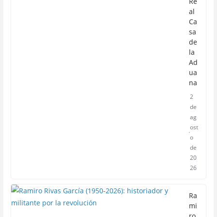
Re
al
Ca
sa
de
la
Ad
ua
na
2
de
ag
ost
o
de
20
26
Ra
mi
ro