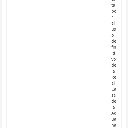
ta
po
r
el
us
o
de
fin
iti
vo
de
la
Re
al
Ca
sa
de
la
Ad
ua
na