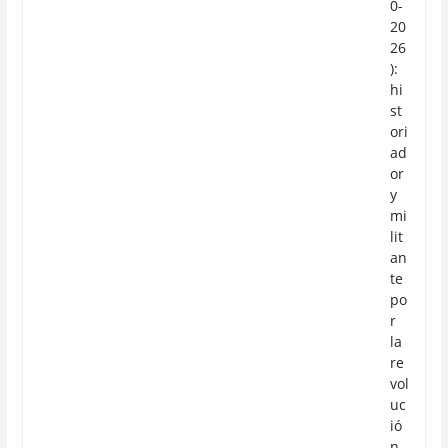
0-
20
26
):
hi
st
ori
ad
or
y
mi
lit
an
te
po
r
la
re
vol
uc
ió
n