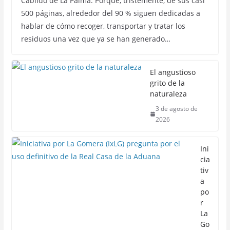
Cabildo de La Palma. Porque, tristemente, de sus casi
500 páginas, alrededor del 90 % siguen dedicadas a
hablar de cómo recoger, transportar y tratar los
residuos una vez que ya se han generado…
El angustioso
grito de la
naturaleza
3 de agosto de
2026
Ini
cia
tiv
a
po
r
La
Go