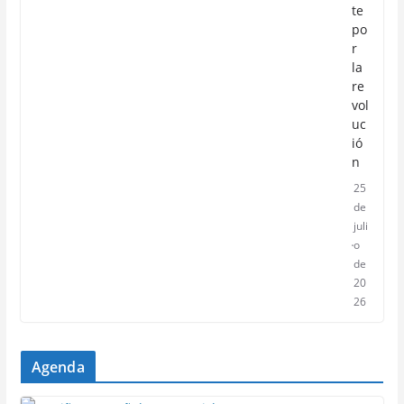
te
po
r
la
re
vol
uc
ió
n
25
de
juli
o
de
20
26
Agenda