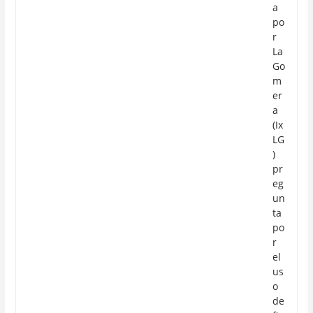
a
po
r
La
Go
m
er
a
(Ix
LG
)
pr
eg
un
ta
po
r
el
us
o
de