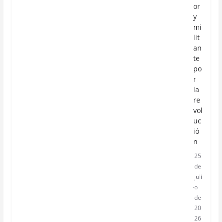
or
y
mi
lit
an
te
po
r
la
re
vol
uc
ió
n
25
de
juli
o
de
20
26