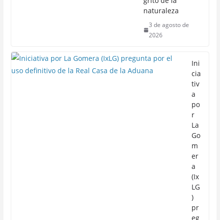
grito de la
naturaleza
3 de agosto de
2026
Ini
cia
tiv
a
po
r
La
Go
m
er
a
(Ix
LG
)
pr
eg