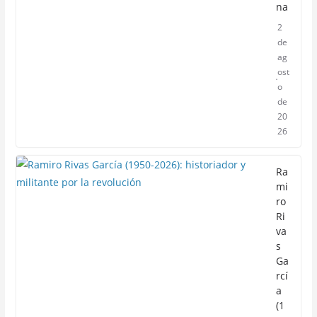
na
2
de
ag
ost
o
de
20
26
Ra
mi
ro
Ri
va
s
Ga
rcí
a
(1