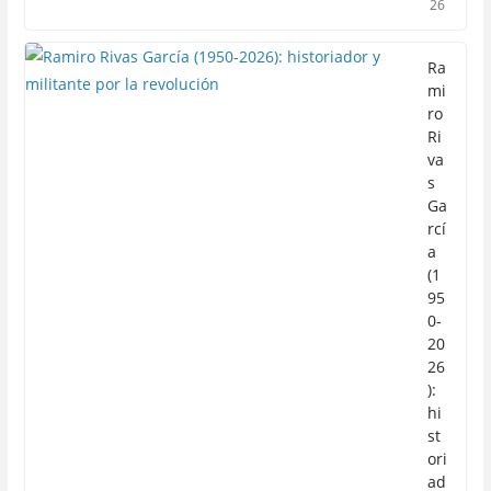
26
Ra
mi
ro
Ri
va
s
Ga
rcí
a
(1
95
0-
20
26
):
hi
st
ori
ad