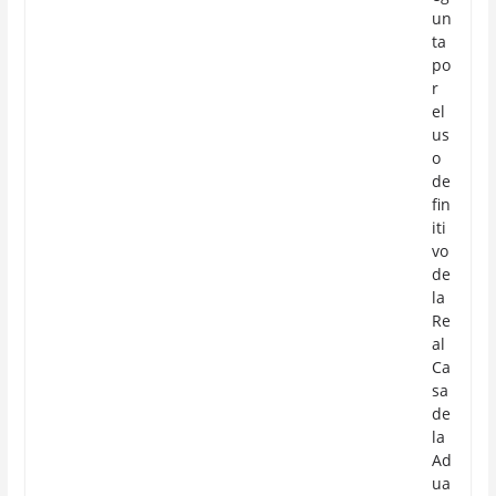
un
ta
po
r
el
us
o
de
fin
iti
vo
de
la
Re
al
Ca
sa
de
la
Ad
ua