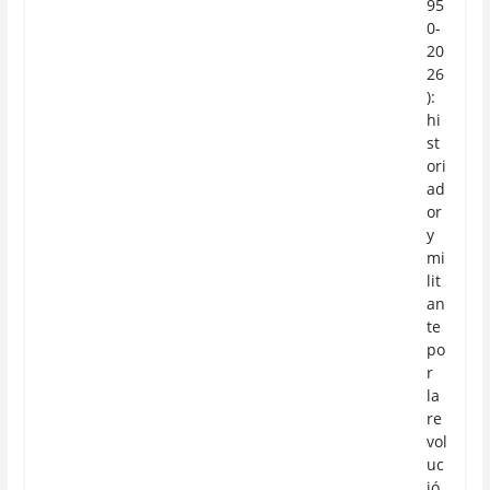
95
0-
20
26
):
hi
st
ori
ad
or
y
mi
lit
an
te
po
r
la
re
vol
uc
ió