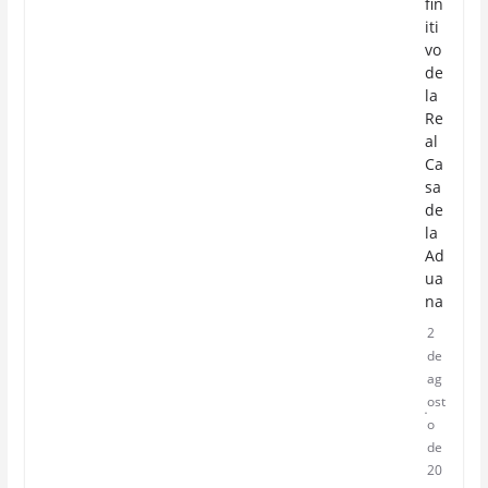
fin
iti
vo
de
la
Re
al
Ca
sa
de
la
Ad
ua
na
2
de
ag
ost
o
de
20