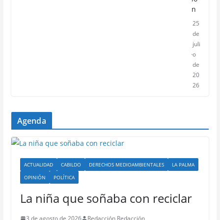
n
25
de
juli
o
de
20
26
Agenda
ACTUALIDAD
CABILDO
DERECHOS MEDIOAMBIENTALES
LA PALMA
OPINIÓN
POLÍTICA
La niña que soñaba con reciclar
3 de agosto de 2026
Redacción Redacción