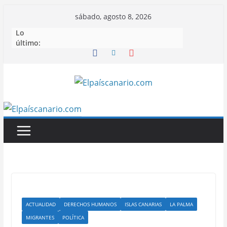
Saltar
sábado, agosto 8, 2026
al
Lo
contenido
último:
ACTUALIDAD
DERECHOS HUMANOS
ISLAS CANARIAS
LA PALMA
MIGRANTES
POLÍTICA