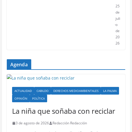
25
de
juli
o
de
20
26
Agenda
ACTUALIDAD
CABILDO
DERECHOS MEDIOAMBIENTALES
LA PALMA
OPINIÓN
POLÍTICA
La niña que soñaba con reciclar
3 de agosto de 2026
Redacción Redacción