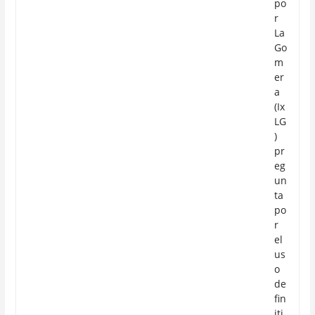
po
r
La
Go
m
er
a
(Ix
LG
)
pr
eg
un
ta
po
r
el
us
o
de
fin
iti