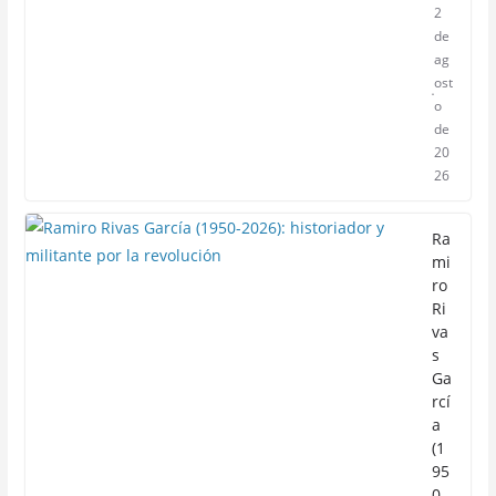
2
de
ag
ost
o
de
20
26
Ra
mi
ro
Ri
va
s
Ga
rcí
a
(1
95
0-