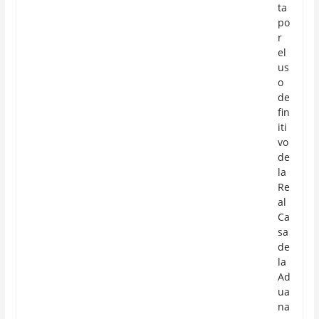
ta
po
r
el
us
o
de
fin
iti
vo
de
la
Re
al
Ca
sa
de
la
Ad
ua
na