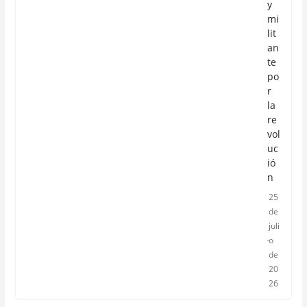
y
mi
lit
an
te
po
r
la
re
vol
uc
ió
n
25
de
juli
o
de
20
26