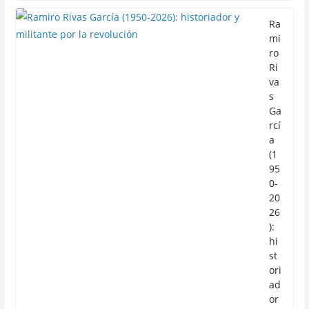
Ra
mi
ro
Ri
va
s
Ga
rcí
a
(1
95
0-
20
26
):
hi
st
ori
ad
or