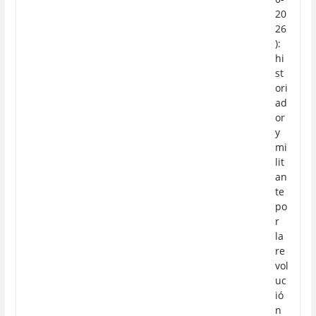
20
26
):
hi
st
ori
ad
or
y
mi
lit
an
te
po
r
la
re
vol
uc
ió
n