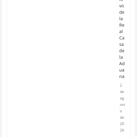
vo
de
la
Re
al
Ca
sa
de
la
Ad
ua
na
2
de
ag
ost
o
de
20
26