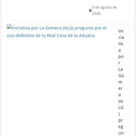
3 de agosto de
2026
Ini
cia
tiv
a
po
r
La
Go
m
er
a
(Ix
LG
)
pr
eg
un