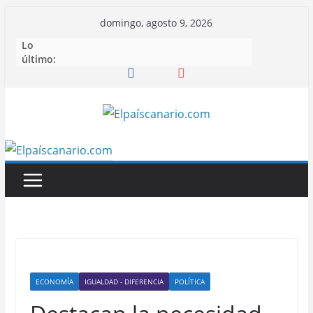
Saltar
domingo, agosto 9, 2026
al
Lo
contenido
último:
ECONOMÍA
IGUALDAD - DIFERENCIA
POLÍTICA