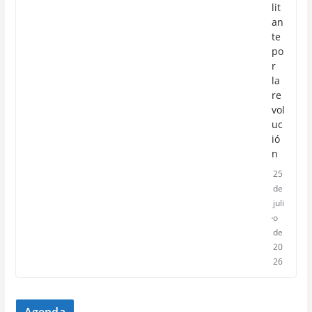
lit
an
te
po
r
la
re
vol
uc
ió
n
25
de
juli
o
de
20
26