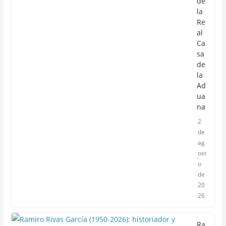
de
la
Re
al
Ca
sa
de
la
Ad
ua
na
2
de
ag
ost
o
de
20
26
Ra