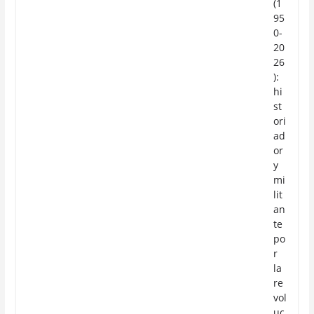
(1
95
0-
20
26
):
hi
st
ori
ad
or
y
mi
lit
an
te
po
r
la
re
vol
uc