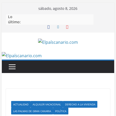
Saltar
sábado, agosto 8, 2026
al
Lo
contenido
último:
ACTUALIDAD
ALQUILER VACACIONAL
DERECHO A LA VIVIENDA
LAS PALMAS DE GRAN CANARIA
POLÍTICA