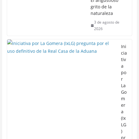
El angustioso
grito de la
naturaleza
3 de agosto de
2026
Ini
cia
tiv
a
po
r
La
Go
m
er
a
(Ix
LG
)
pr