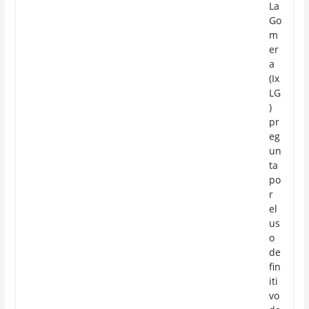
La
Go
m
er
a
(Ix
LG
)
pr
eg
un
ta
po
r
el
us
o
de
fin
iti
vo