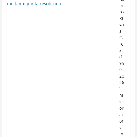
mi
ro
Ri
va
s
Ga
rcí
a
(1
95
0-
20
26
):
hi
st
ori
ad
or
y
mi