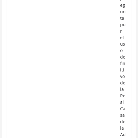
eg
un
ta
po
r
el
us
o
de
fin
iti
vo
de
la
Re
al
Ca
sa
de
la
Ad