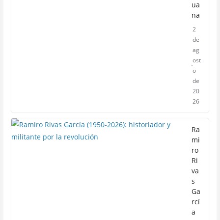
ua
na
2
de
ag
ost
o
de
20
26
Ra
mi
ro
Ri
va
s
Ga
rcí
a