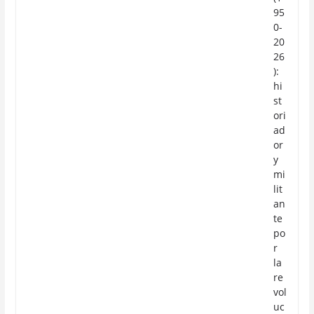
95
0-
20
26
):
hi
st
ori
ad
or
y
mi
lit
an
te
po
r
la
re
vol
uc