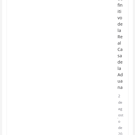
fin
iti
vo
de
la
Re
al
Ca
sa
de
la
Ad
ua
na
2
de
ag
ost
o
de
20