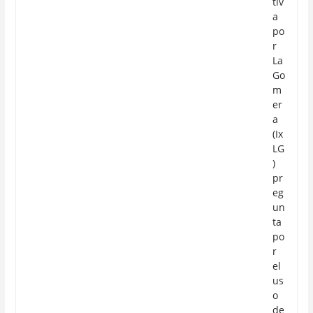
tiv
a
po
r
La
Go
m
er
a
(Ix
LG
)
pr
eg
un
ta
po
r
el
us
o
de