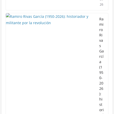
26
Ra
mi
ro
Ri
va
s
Ga
rcí
a
(1
95
0-
20
26
):
hi
st
ori