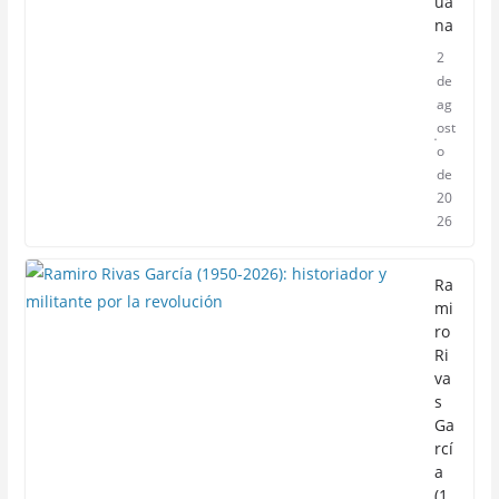
ua
na
2
de
ag
ost
o
de
20
26
Ra
mi
ro
Ri
va
s
Ga
rcí
a
(1