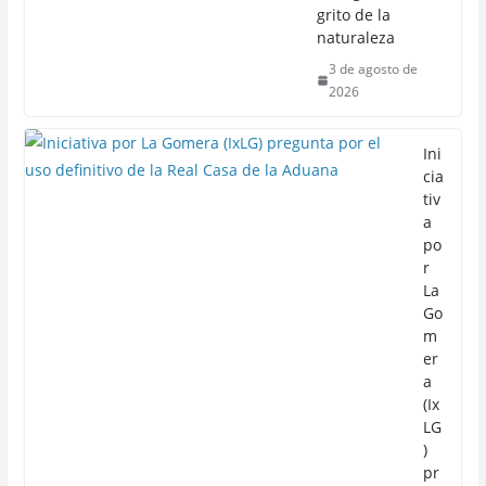
grito de la
naturaleza
3 de agosto de
2026
Ini
cia
tiv
a
po
r
La
Go
m
er
a
(Ix
LG
)
pr