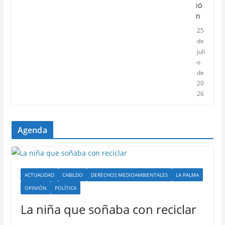
ió
n
25
de
juli
o
de
20
26
Agenda
ACTUALIDAD
CABILDO
DERECHOS MEDIOAMBIENTALES
LA PALMA
OPINIÓN
POLÍTICA
La niña que soñaba con reciclar