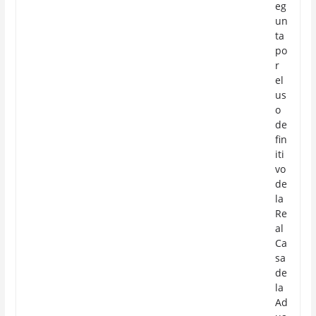
eg
un
ta
po
r
el
us
o
de
fin
iti
vo
de
la
Re
al
Ca
sa
de
la
Ad