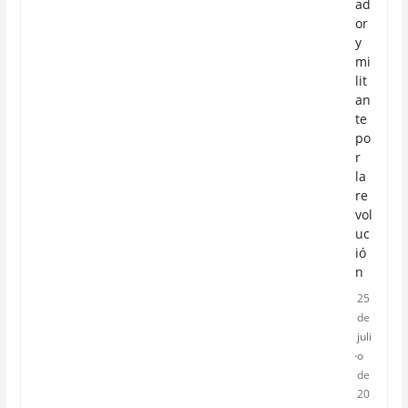
ad
or
y
mi
lit
an
te
po
r
la
re
vol
uc
ió
n
25
de
juli
o
de
20