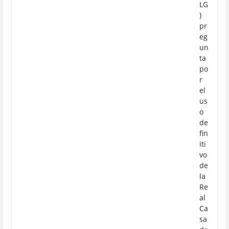
LG
)
pr
eg
un
ta
po
r
el
us
o
de
fin
iti
vo
de
la
Re
al
Ca
sa