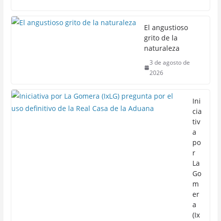
El angustioso
grito de la
naturaleza
3 de agosto de
2026
Ini
cia
tiv
a
po
r
La
Go
m
er
a
(Ix