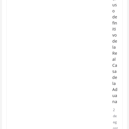
us
o
de
fin
iti
vo
de
la
Re
al
Ca
sa
de
la
Ad
ua
na
2
de
ag
ost