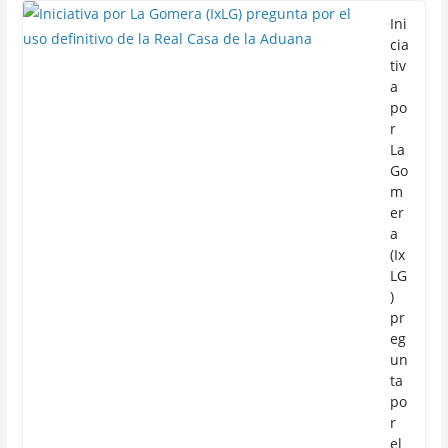
Ini
cia
tiv
a
po
r
La
Go
m
er
a
(Ix
LG
)
pr
eg
un
ta
po
r
el