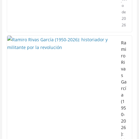
o
de
20
26
Ra
mi
ro
Ri
va
s
Ga
rcí
a
(1
95
0-
20
26
):