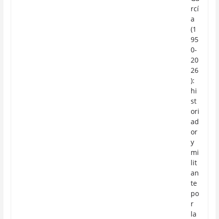
rcí
a
(1
95
0-
20
26
):
hi
st
ori
ad
or
y
mi
lit
an
te
po
r
la