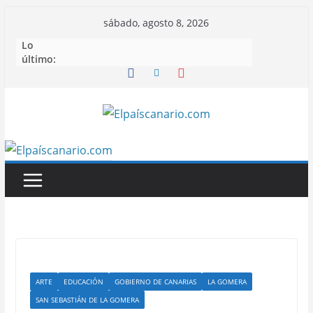
Saltar
sábado, agosto 8, 2026
al
Lo
contenido
último:
ARTE
EDUCACIÓN
GOBIERNO DE CANARIAS
LA GOMERA
SAN SEBASTIÁN DE LA GOMERA