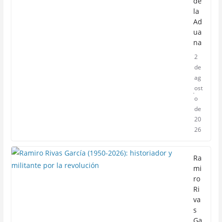
de
la
Ad
ua
na
2
de
ag
ost
o
de
20
26
Ra
mi
ro
Ri
va
s
Ga