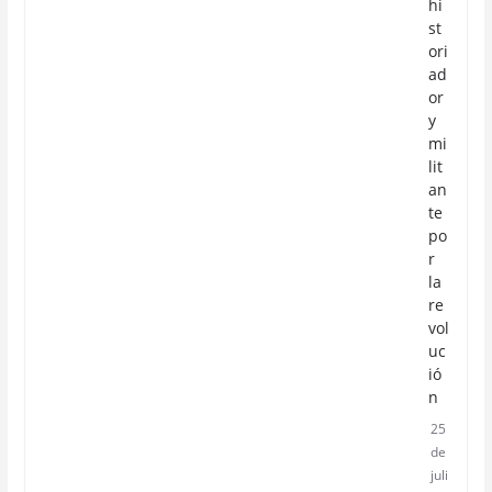
hi
st
ori
ad
or
y
mi
lit
an
te
po
r
la
re
vol
uc
ió
n
25
de
juli