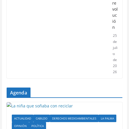
re
vol
uc
ió
n
25
de
juli
o
de
20
26
Agenda
ACTUALIDAD
CABILDO
DERECHOS MEDIOAMBIENTALES
LA PALMA
OPINIÓN
POLÍTICA