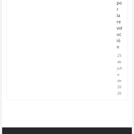
po
r
la
re
vol
uc
ió
n
25
de
juli
o
de
20
26