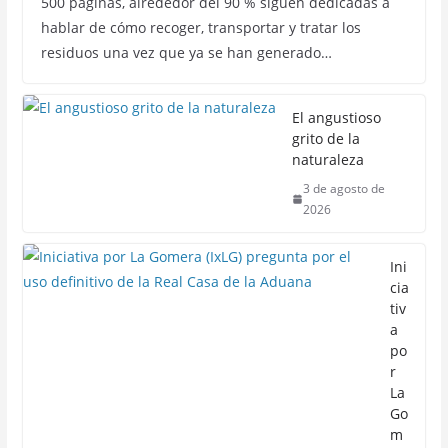
500 páginas, alrededor del 90 % siguen dedicadas a
hablar de cómo recoger, transportar y tratar los
residuos una vez que ya se han generado…
El angustioso
grito de la
naturaleza
3 de agosto de
2026
Ini
cia
tiv
a
po
r
La
Go
m