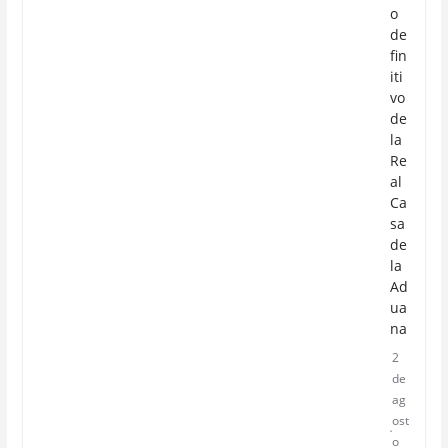
o
de
fin
iti
vo
de
la
Re
al
Ca
sa
de
la
Ad
ua
na
2
de
ag
ost
o