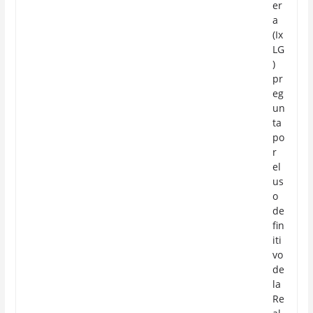
er
a
(Ix
LG
)
pr
eg
un
ta
po
r
el
us
o
de
fin
iti
vo
de
la
Re