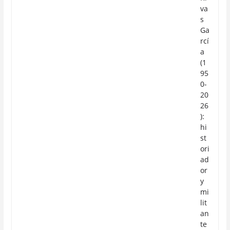
va
s
Ga
rcí
a
(1
95
0-
20
26
):
hi
st
ori
ad
or
y
mi
lit
an
te