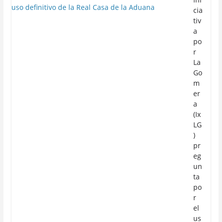
cia
tiv
a
po
r
La
Go
m
er
a
(Ix
LG
)
pr
eg
un
ta
po
r
el
us