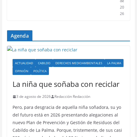
de
20
26
Agenda
ACTUALIDAD
CABILDO
DERECHOS MEDIOAMBIENTALES
LA PALMA
OPINIÓN
POLÍTICA
La niña que soñaba con reciclar
3 de agosto de 2026
Redacción Redacción
Pero, para desgracia de aquella niña soñadora, su yo
del futuro está en 2026 presentando alegaciones al
nuevo Plan de Prevención y Gestión de Residuos del
Cabildo de La Palma. Porque, tristemente, de sus casi