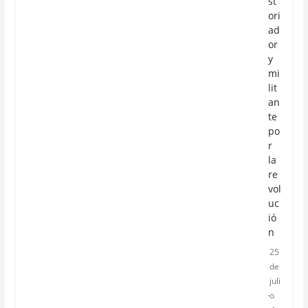
st
ori
ad
or
y
mi
lit
an
te
po
r
la
re
vol
uc
ió
n
25
de
juli
o