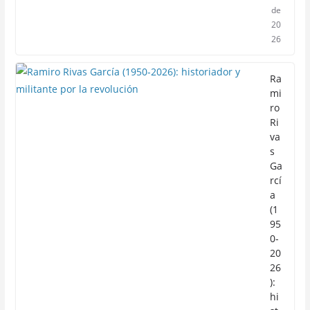
de
20
26
Ra
mi
ro
Ri
va
s
Ga
rcí
a
(1
95
0-
20
26
):
hi