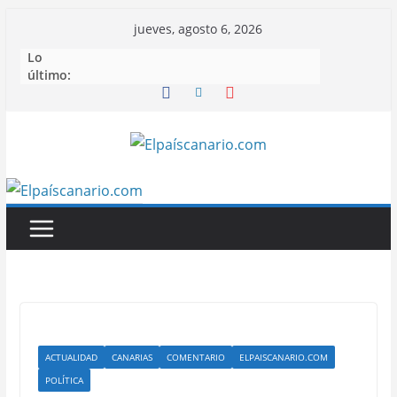
Saltar
jueves, agosto 6, 2026
al
Lo
contenido
último:
ACTUALIDAD
CANARIAS
COMENTARIO
ELPAISCANARIO.COM
POLÍTICA