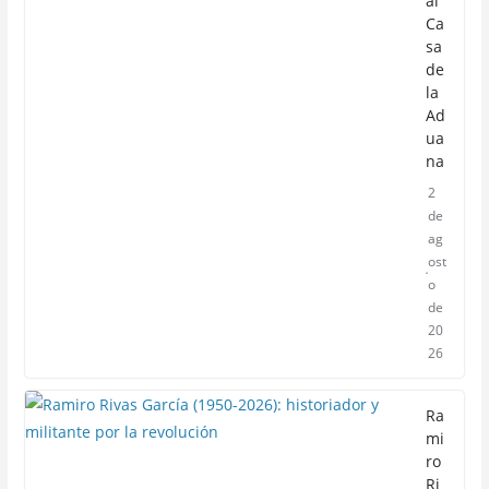
al
Ca
sa
de
la
Ad
ua
na
2
de
ag
ost
o
de
20
26
Ra
mi
ro
Ri