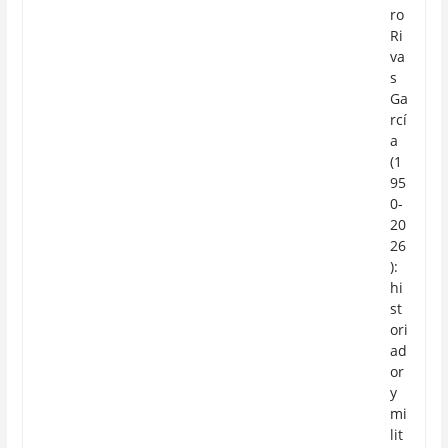
ro
Ri
va
s
Ga
rcí
a
(1
95
0-
20
26
):
hi
st
ori
ad
or
y
mi
lit