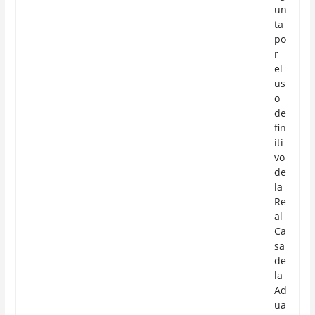
un
ta
po
r
el
us
o
de
fin
iti
vo
de
la
Re
al
Ca
sa
de
la
Ad
ua