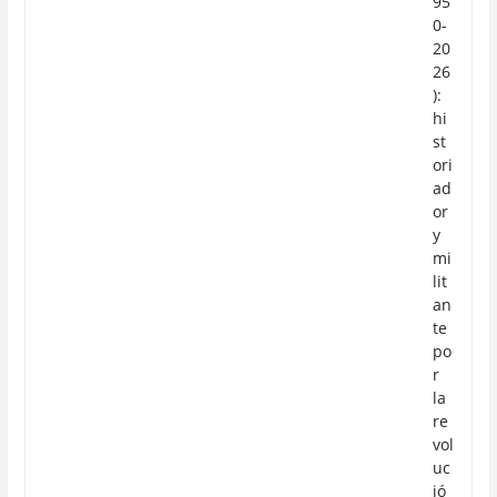
95
0-
20
26
):
hi
st
ori
ad
or
y
mi
lit
an
te
po
r
la
re
vol
uc
ió