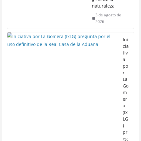
naturaleza
3 de agosto de
2026
Ini
cia
tiv
a
po
r
La
Go
m
er
a
(Ix
LG
)
pr
eg