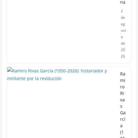
na
2
de
ag
ost
o
de
20
26
Ra
mi
ro
Ri
va
s
Ga
rcí
a
(1