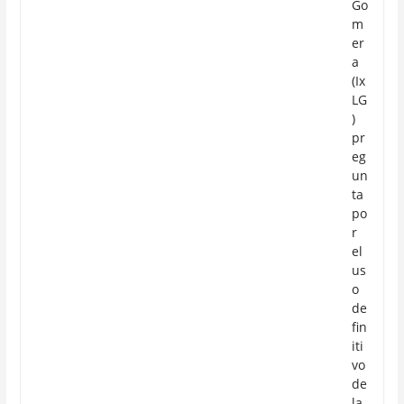
Go
m
er
a
(Ix
LG
)
pr
eg
un
ta
po
r
el
us
o
de
fin
iti
vo
de
la