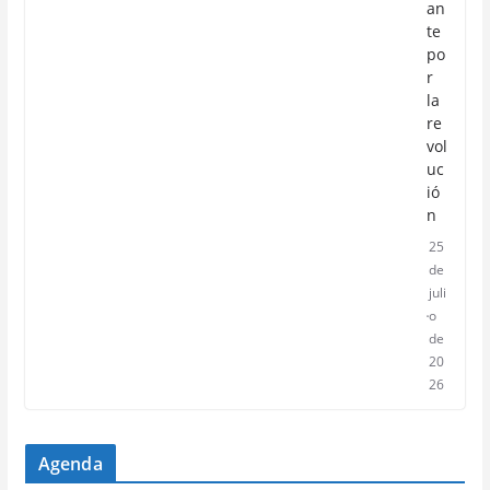
an
te
po
r
la
re
vol
uc
ió
n
25
de
juli
o
de
20
26
Agenda