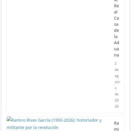
Re
al
Ca
sa
de
la
Ad
ua
na
2
de
ag
ost
o
de
20
26
Ra
mi