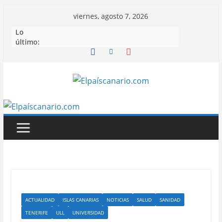
Saltar
viernes, agosto 7, 2026
al
Lo
contenido
último:
ACTUALIDAD
ISLAS CANARIAS
NOTICIAS
SALUD
SANIDAD
TENERIFE
ULL
UNIVERSIDAD