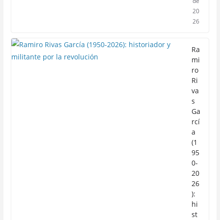
de
20
26
Ra
mi
ro
Ri
va
s
Ga
rcí
a
(1
95
0-
20
26
):
hi
st