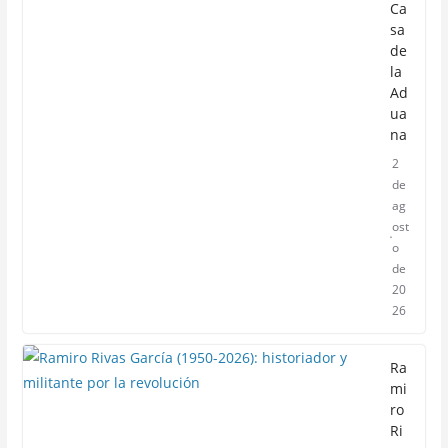
Ca
sa
de
la
Ad
ua
na
2
de
ag
ost
o
de
20
26
Ra
mi
ro
Ri