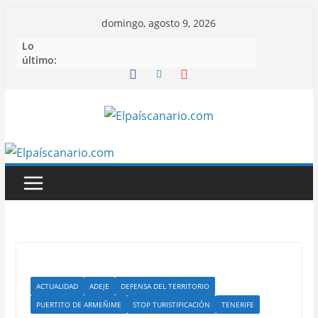
Saltar
domingo, agosto 9, 2026
al
Lo
contenido
último:
ACTUALIDAD
ADEJE
DEFENSA DEL TERRITORIO
PUERTITO DE ARMEÑIME
STOP TURISTIFICACIÓN
TENERIFE