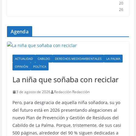
20
26
Agenda
ACTUALIDAD
CABILDO
DERECHOS MEDIOAMBIENTALES
LA PALMA
OPINIÓN
POLÍTICA
La niña que soñaba con reciclar
3 de agosto de 2026
Redacción Redacción
Pero, para desgracia de aquella niña soñadora, su yo
del futuro está en 2026 presentando alegaciones al
nuevo Plan de Prevención y Gestión de Residuos del
Cabildo de La Palma. Porque, tristemente, de sus casi
500 páginas, alrededor del 90 % siguen dedicadas a