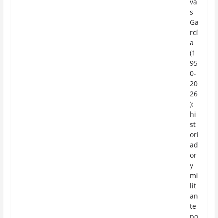
va
s
Ga
rcí
a
(1
95
0-
20
26
):
hi
st
ori
ad
or
y
mi
lit
an
te
po