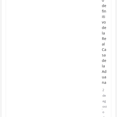
o
de
fin
iti
vo
de
la
Re
al
Ca
sa
de
la
Ad
ua
na
2
de
ag
ost
o