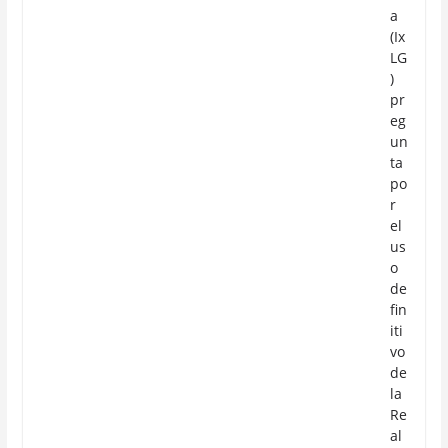
a
(Ix
LG
)
pr
eg
un
ta
po
r
el
us
o
de
fin
iti
vo
de
la
Re
al