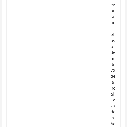
eg
un
ta
po
r
el
us
o
de
fin
iti
vo
de
la
Re
al
Ca
sa
de
la
Ad