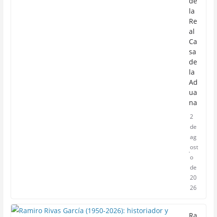
de
la
Re
al
Ca
sa
de
la
Ad
ua
na
2
de
ag
ost
o
de
20
26
Ra