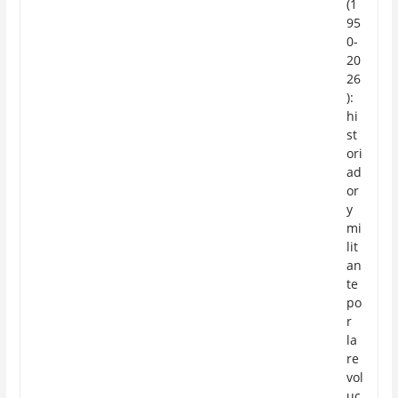
(1
95
0-
20
26
):
hi
st
ori
ad
or
y
mi
lit
an
te
po
r
la
re
vol
uc