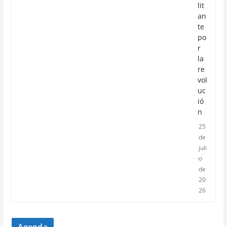
lit
an
te
po
r
la
re
vol
uc
ió
n
25
de
juli
o
de
20
26