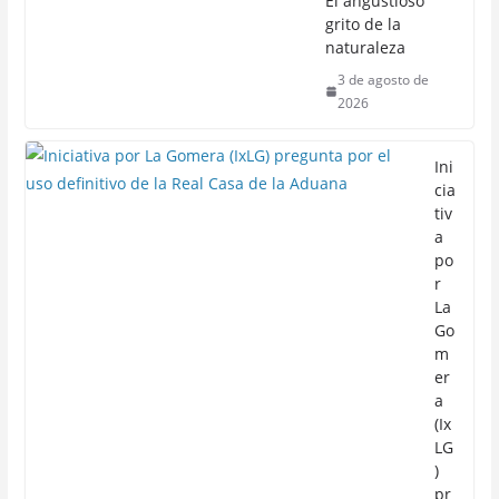
El angustioso
grito de la
naturaleza
3 de agosto de
2026
Ini
cia
tiv
a
po
r
La
Go
m
er
a
(Ix
LG
)
pr