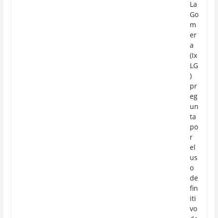
La
Go
m
er
a
(Ix
LG
)
pr
eg
un
ta
po
r
el
us
o
de
fin
iti
vo