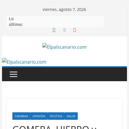
Saltar
viernes, agosto 7, 2026
al
Lo
contenido
último:
CANARIAS
OPINIÓN
POLÍTICA
SALUD