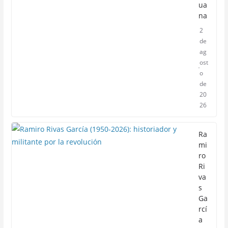
ua
na
2
de
ag
ost
o
de
20
26
Ra
mi
ro
Ri
va
s
Ga
rcí
a