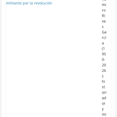
mi
ro
Ri
va
s
Ga
rcí
a
(1
95
0-
20
26
):
hi
st
ori
ad
or
y
mi