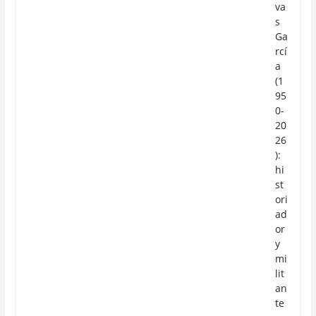
va
s
Ga
rcí
a
(1
95
0-
20
26
):
hi
st
ori
ad
or
y
mi
lit
an
te