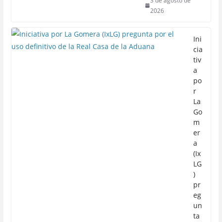
3 de agosto de
2026
Ini
cia
tiv
a
po
r
La
Go
m
er
a
(Ix
LG
)
pr
eg
un
ta