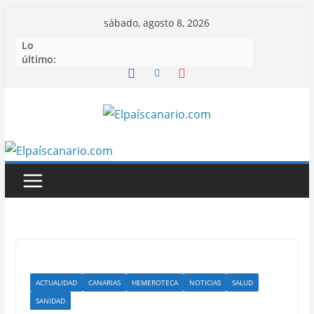
Saltar
sábado, agosto 8, 2026
al
Lo
contenido
último:
ACTUALIDAD
CANARIAS
HEMEROTECA
NOTICIAS
SALUD
SANIDAD