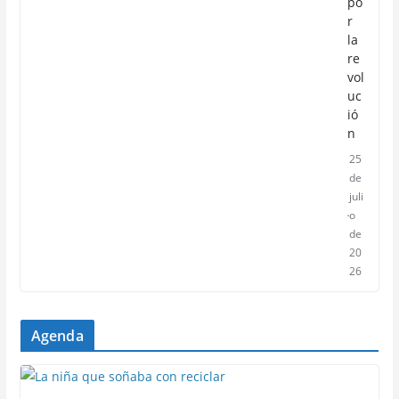
po
r
la
re
vol
uc
ió
n
25
de
juli
o
de
20
26
Agenda