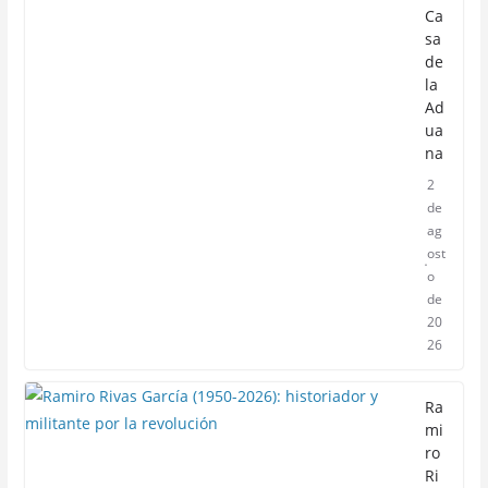
Ca
sa
de
la
Ad
ua
na
2
de
ag
ost
o
de
20
26
Ra
mi
ro
Ri