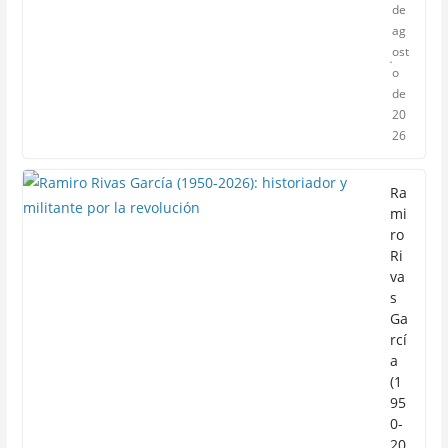
de
ag
ost
o
de
20
26
Ra
mi
ro
Ri
va
s
Ga
rcí
a
(1
95
0-
20