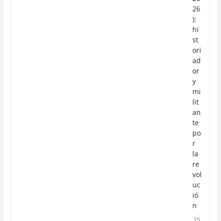
26
):
hi
st
ori
ad
or
y
mi
lit
an
te
po
r
la
re
vol
uc
ió
n
25