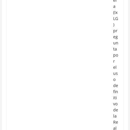
er
a
(Ix
LG
)
pr
eg
un
ta
po
r
el
us
o
de
fin
iti
vo
de
la
Re
al