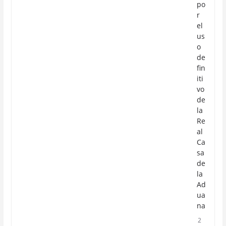
po
r
el
us
o
de
fin
iti
vo
de
la
Re
al
Ca
sa
de
la
Ad
ua
na
2