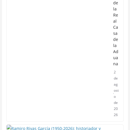
de
la
Re
al
Ca
sa
de
la
Ad
ua
na
2
de
ag
ost
o
de
20
26