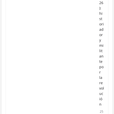
26
):
hi
st
ori
ad
or
y
mi
lit
an
te
po
r
la
re
vol
uc
ió
n
25