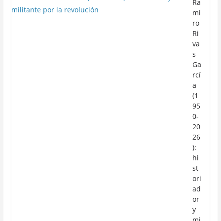
Ra
mi
ro
Ri
va
s
Ga
rcí
a
(1
95
0-
20
26
):
hi
st
ori
ad
or
y
mi