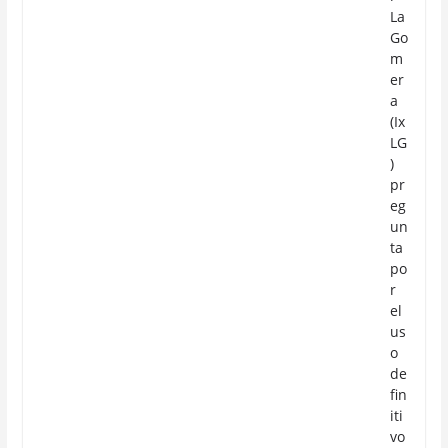
La
Go
m
er
a
(Ix
LG
)
pr
eg
un
ta
po
r
el
us
o
de
fin
iti
vo