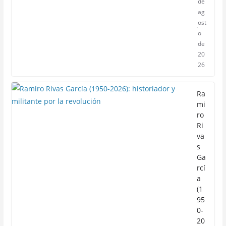
de
ag
ost
o
de
20
26
Ra
mi
ro
Ri
va
s
Ga
rcí
a
(1
95
0-
20