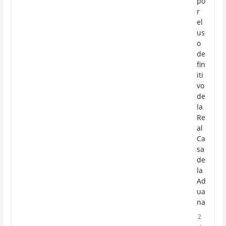
po
r
el
us
o
de
fin
iti
vo
de
la
Re
al
Ca
sa
de
la
Ad
ua
na
2