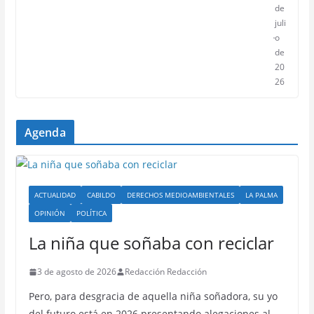
de
juli
o
de
20
26
Agenda
ACTUALIDAD
CABILDO
DERECHOS MEDIOAMBIENTALES
LA PALMA
OPINIÓN
POLÍTICA
La niña que soñaba con reciclar
3 de agosto de 2026
Redacción Redacción
Pero, para desgracia de aquella niña soñadora, su yo
del futuro está en 2026 presentando alegaciones al