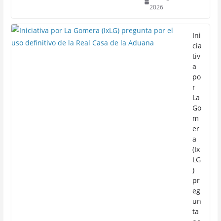
2026
Ini
cia
tiv
a
po
r
La
Go
m
er
a
(Ix
LG
)
pr
eg
un
ta