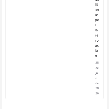
lit
an
te
po
r
la
re
vol
uc
ió
n
25
de
juli
o
de
20
26