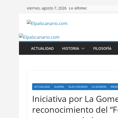
Saltar
Lo último:
viernes, agosto 7, 2026
al
contenido
ACTUALIDAD
HISTORIA
FILOSOFÍA
ACTUALIDAD
GUERRA
ISLAS CANARIAS
LA GOMERA
MEMO
Iniciativa por La Gom
reconocimiento del “