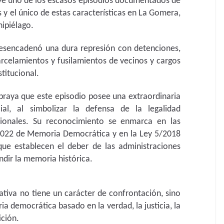
e uno de los escasos episodios documentados de
as y el único de estas características en La Gomera,
hipiélago.
 desencadenó una dura represión con detenciones,
rcelamientos y fusilamientos de vecinos y cargos
titucional.
braya que este episodio posee una extraordinaria
cial, al simbolizar la defensa de la legalidad
cionales. Su reconocimiento se enmarca en las
/2022 de Memoria Democrática y en la Ley 5/2018
ue establecen el deber de las administraciones
undir la memoria histórica.
iativa no tiene un carácter de confrontación, sino
a democrática basado en la verdad, la justicia, la
ición.