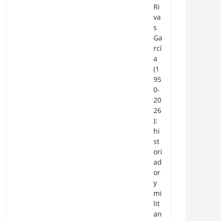
Ri
va
s
Ga
rcí
a
(1
95
0-
20
26
):
hi
st
ori
ad
or
y
mi
lit
an