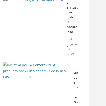
El
angust
ioso
grito
de la
natura
leza
3 de
agosto
de
2026
Ini
cia
tiv
a
po
r
La
Go