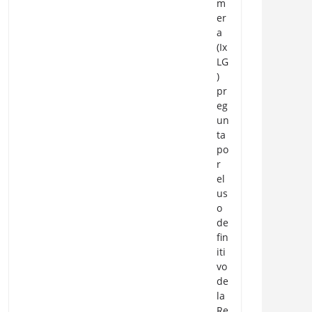
m
er
a
(Ix
LG
)
pr
eg
un
ta
po
r
el
us
o
de
fin
iti
vo
de
la
Re