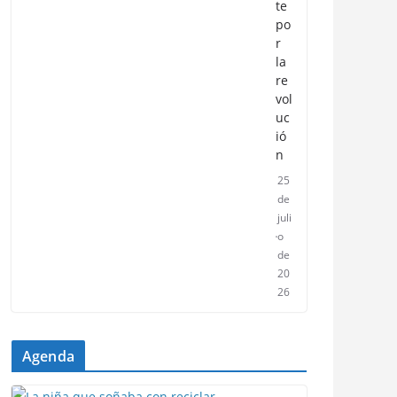
te
po
r
la
re
vol
uc
ió
n
25
de
juli
o
de
20
26
Agenda