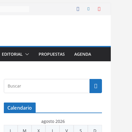
EDITORIAL
PROPUESTAS
AGENDA
Calendario
agosto 2026
L
M
X
J
V
S
D