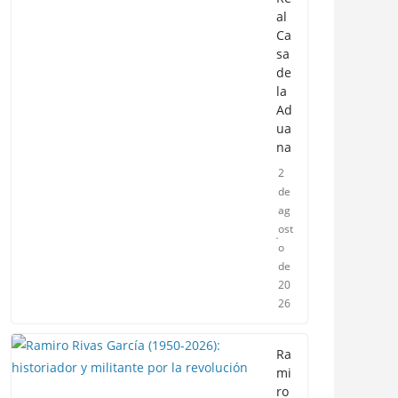
al
Ca
sa
de
la
Ad
ua
na
2
de
ag
ost
o
de
20
26
Ra
mi
ro