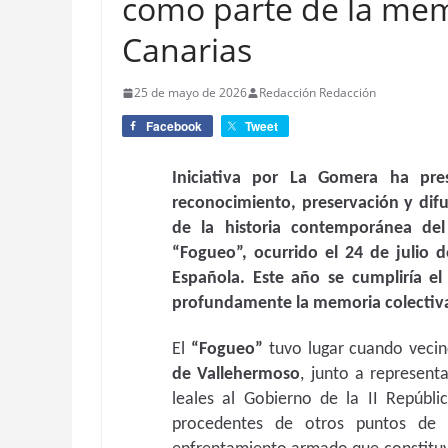
como parte de la mem
Canarias
25 de mayo de 2026
Redacción Redacción
Facebook
Tweet
Iniciativa por La Gomera ha pres
reconocimiento, preservación y difu
de la historia contemporánea de
“Fogueo”, ocurrido el 24 de julio d
Española. Este año se cumpliría e
profundamente la memoria colectiva
El
“Fogueo”
tuvo lugar cuando vecin
de Vallehermoso
, junto a represent
leales al Gobierno de la II Repúbli
procedentes de otros puntos de l