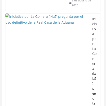
3 de agosto de
2026
Ini
cia
tiv
a
po
r
La
Go
m
er
a
(Ix
LG
)
pr
eg
un
ta