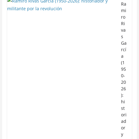
Ra
mi
ro
Ri
va
s
Ga
rcí
a
(1
95
0-
20
26
):
hi
st
ori
ad
or
y