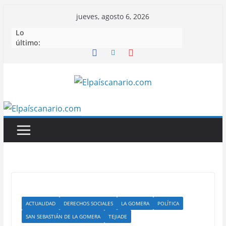
Saltar
jueves, agosto 6, 2026
al
Lo
contenido
último:
ACTUALIDAD
DERECHOS SOCIALES
LA GOMERA
POLÍTICA
SAN SEBASTIÁN DE LA GOMERA
TEJIADE