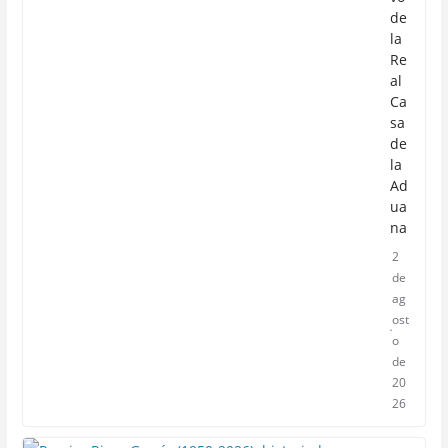
de
la
Re
al
Ca
sa
de
la
Ad
ua
na
2
de
ag
ost
o
de
20
26