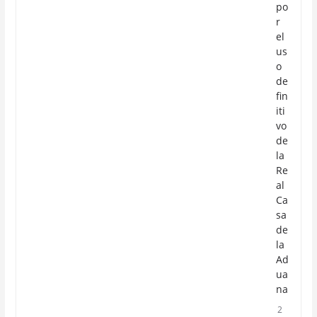
po
r
el
us
o
de
fin
iti
vo
de
la
Re
al
Ca
sa
de
la
Ad
ua
na
2