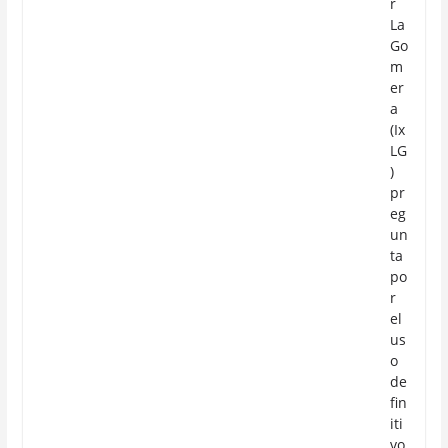
r
La
Go
m
er
a
(Ix
LG
)
pr
eg
un
ta
po
r
el
us
o
de
fin
iti
vo