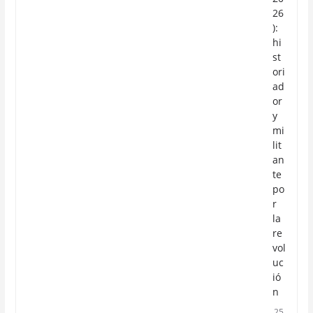
26
):
hi
st
ori
ad
or
y
mi
lit
an
te
po
r
la
re
vol
uc
ió
n
25