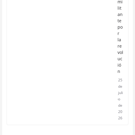
mi
lit
an
te
po
r
la
re
vol
uc
ió
n
25
de
juli
o
de
20
26