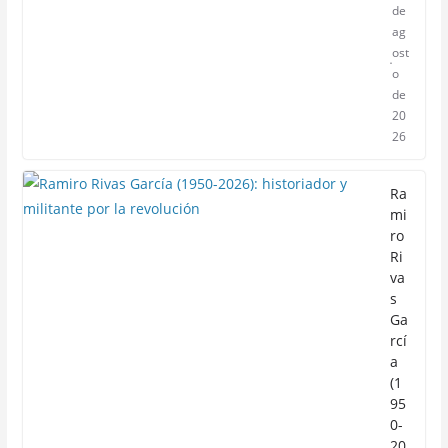
de
ag
ost
o
de
20
26
Ra
mi
ro
Ri
va
s
Ga
rcí
a
(1
95
0-
20