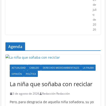
de
juli
o
de
20
26
Agenda
ACTUALIDAD
CABILDO
DERECHOS MEDIOAMBIENTALES
LA PALMA
OPINIÓN
POLÍTICA
La niña que soñaba con reciclar
3 de agosto de 2026
Redacción Redacción
Pero, para desgracia de aquella niña soñadora, su yo