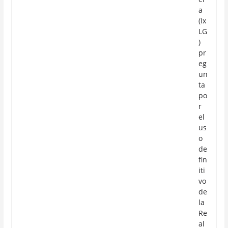
a
(Ix
LG
)
pr
eg
un
ta
po
r
el
us
o
de
fin
iti
vo
de
la
Re
al