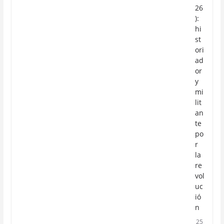
26
):
hi
st
ori
ad
or
y
mi
lit
an
te
po
r
la
re
vol
uc
ió
n
25