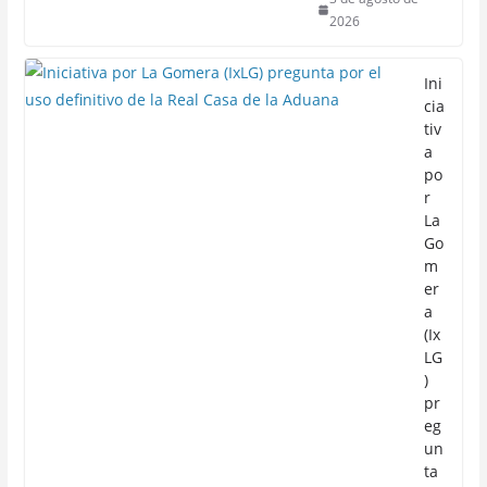
2026
Ini
cia
tiv
a
po
r
La
Go
m
er
a
(Ix
LG
)
pr
eg
un
ta