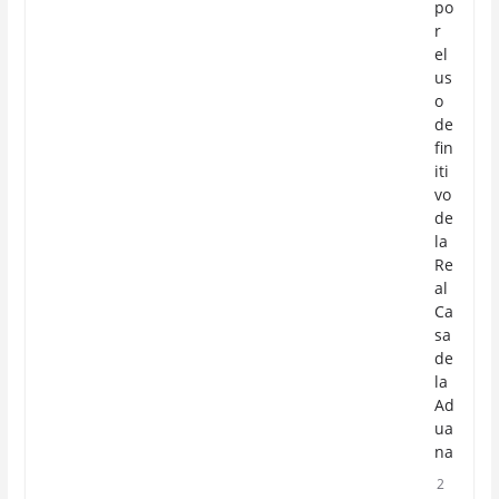
po
r
el
us
o
de
fin
iti
vo
de
la
Re
al
Ca
sa
de
la
Ad
ua
na
2