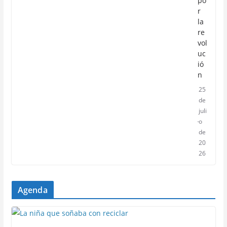
po
r
la
re
vol
uc
ió
n
25
de
juli
o
de
20
26
Agenda