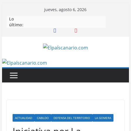
Saltar
jueves, agosto 6, 2026
al
Lo
contenido
último:
ACTUALIDAD
CABILDO
DEFENSA DEL TERRITORIO
LA GOMERA