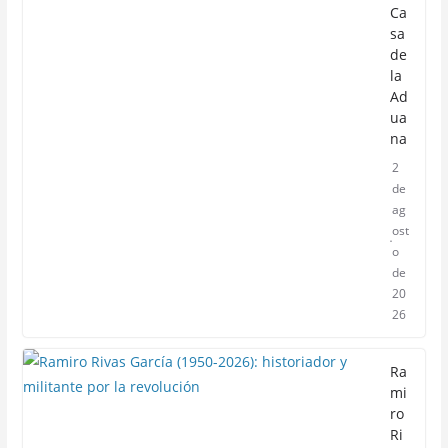
Ca
sa
de
la
Ad
ua
na
2
de
ag
ost
o
de
20
26
Ra
mi
ro
Ri