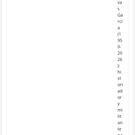
va
s
Ga
rcí
a
(1
95
0-
20
26
):
hi
st
ori
ad
or
y
mi
lit
an
te