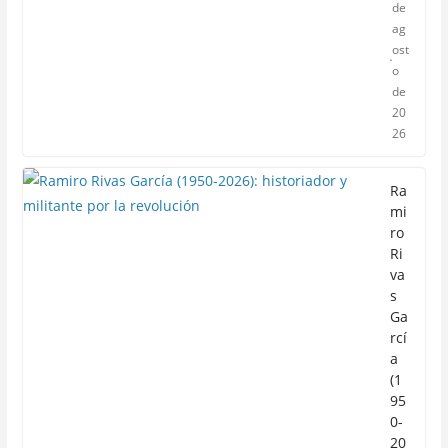
de
ag
ost
o
de
20
26
Ra
mi
ro
Ri
va
s
Ga
rcí
a
(1
95
0-
20