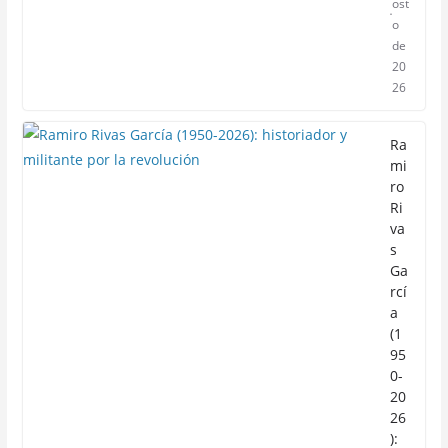
ost
o
de
20
26
Ra
mi
ro
Ri
va
s
Ga
rcí
a
(1
95
0-
20
26
):