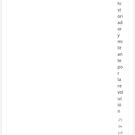
hi
st
ori
ad
or
y
mi
lit
an
te
po
r
la
re
vol
uc
ió
n
25
de
juli