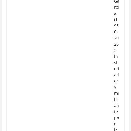
Ga
rcí
a
(1
95
0-
20
26
):
hi
st
ori
ad
or
y
mi
lit
an
te
po
r
la