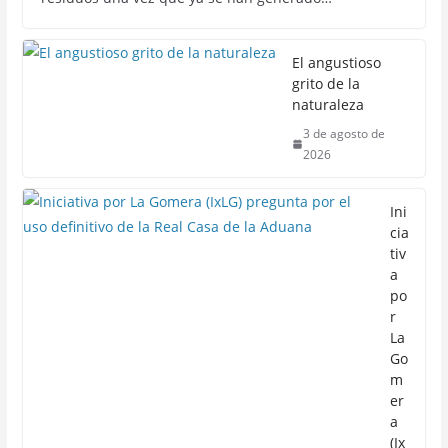
El angustioso
grito de la
naturaleza
3 de agosto de
2026
Ini
cia
tiv
a
po
r
La
Go
m
er
a
(Ix