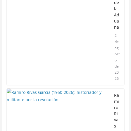
de
la
Ad
ua
na
2
de
ag
ost
o
de
20
26
Ra
mi
ro
Ri
va
s