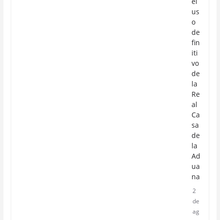
el
us
o
de
fin
iti
vo
de
la
Re
al
Ca
sa
de
la
Ad
ua
na
2
de
ag