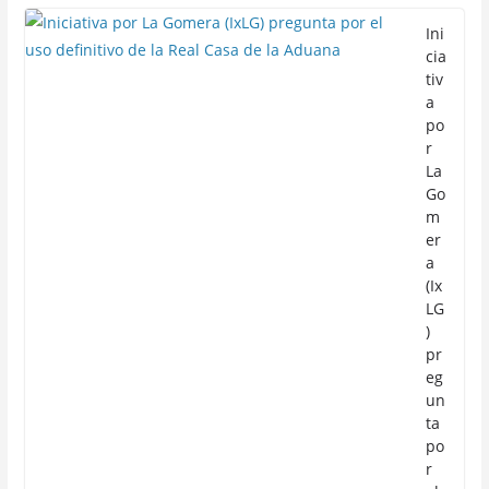
Ini
cia
tiv
a
po
r
La
Go
m
er
a
(Ix
LG
)
pr
eg
un
ta
po
r