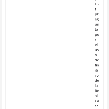
LG
)
pr
eg
un
ta
po
r
el
us
o
de
fin
iti
vo
de
la
Re
al
Ca
sa