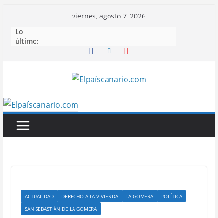
Saltar
viernes, agosto 7, 2026
al
Lo
contenido
último:
ACTUALIDAD
DERECHO A LA VIVIENDA
LA GOMERA
POLÍTICA
SAN SEBASTIÁN DE LA GOMERA