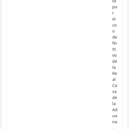
ta
po
r
el
us
o
de
fin
iti
vo
de
la
Re
al
Ca
sa
de
la
Ad
ua
na