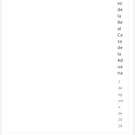
vo
de
la
Re
al
Ca
sa
de
la
Ad
ua
na
2
de
ag
ost
o
de
20
26