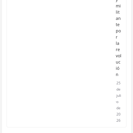
mi
lit
an
te
po
r
la
re
vol
uc
ió
n
25
de
juli
o
de
20
26