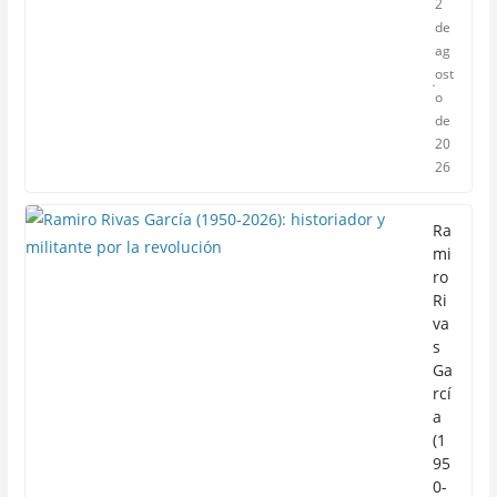
2
de
ag
ost
o
de
20
26
Ra
mi
ro
Ri
va
s
Ga
rcí
a
(1
95
0-