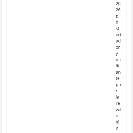
20
26
):
hi
st
ori
ad
or
y
mi
lit
an
te
po
r
la
re
vol
uc
ió
n