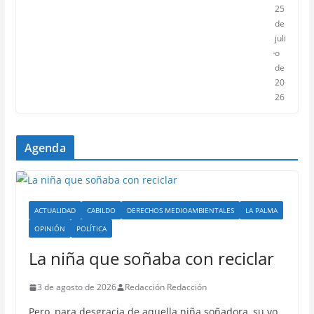
25
de
juli
o
de
20
26
Agenda
ACTUALIDAD
CABILDO
DERECHOS MEDIOAMBIENTALES
LA PALMA
OPINIÓN
POLÍTICA
La niña que soñaba con reciclar
3 de agosto de 2026
Redacción Redacción
Pero, para desgracia de aquella niña soñadora, su yo