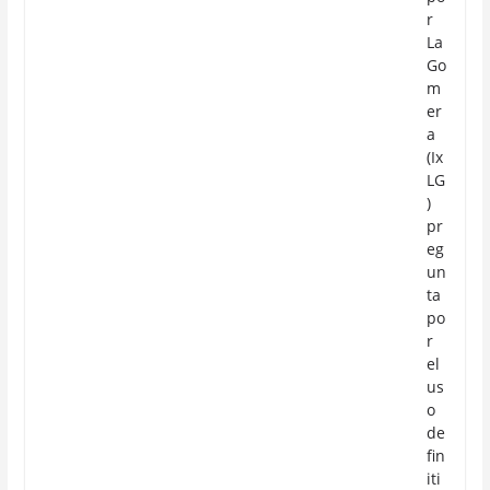
r
La
Go
m
er
a
(Ix
LG
)
pr
eg
un
ta
po
r
el
us
o
de
fin
iti