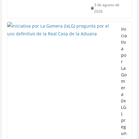
3 de agosto de
2026
Ini
cia
tiv
a
po
r
La
Go
m
er
a
(Ix
LG
)
pr
eg
un