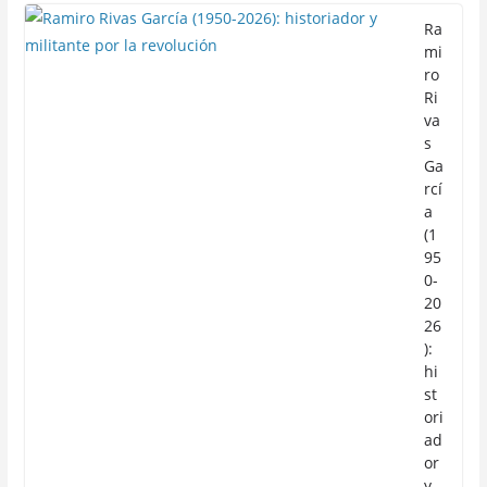
Ra
mi
ro
Ri
va
s
Ga
rcí
a
(1
95
0-
20
26
):
hi
st
ori
ad
or
y