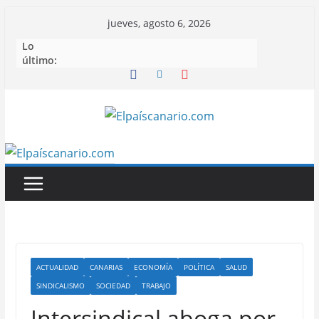
Saltar
jueves, agosto 6, 2026
al
Lo
contenido
último:
ACTUALIDAD
CANARIAS
ECONOMÍA
POLÍTICA
SALUD
SINDICALISMO
SOCIEDAD
TRABAJO
Intersindical aboga por