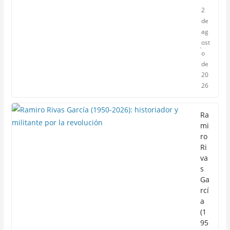
2
de
ag
ost
o
de
20
26
Ra
mi
ro
Ri
va
s
Ga
rcí
a
(1
95