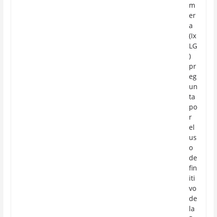
m
er
a
(Ix
LG
)
pr
eg
un
ta
po
r
el
us
o
de
fin
iti
vo
de
la