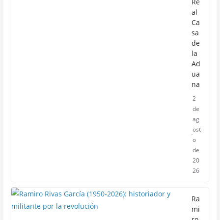
Re
al
Ca
sa
de
la
Ad
ua
na
2
de
ag
ost
o
de
20
26
Ra
mi
ro