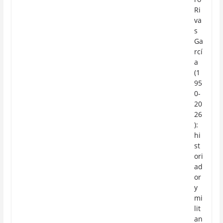
Ri
va
s
Ga
rcí
a
(1
95
0-
20
26
):
hi
st
ori
ad
or
y
mi
lit
an