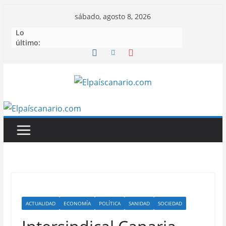
Saltar
sábado, agosto 8, 2026
al
Lo
contenido
último:
ACTUALIDAD
ECONOMÍA
POLÍTICA
SANIDAD
SOCIEDAD