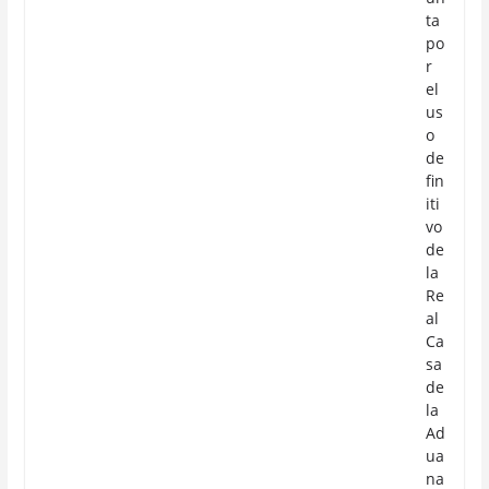
ta
po
r
el
us
o
de
fin
iti
vo
de
la
Re
al
Ca
sa
de
la
Ad
ua
na