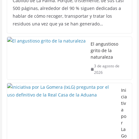
Cabildo de La Palma. Porque, tristemente, de sus casi
500 páginas, alrededor del 90 % siguen dedicadas a
hablar de cómo recoger, transportar y tratar los
residuos una vez que ya se han generado…
El angustioso
grito de la
naturaleza
3 de agosto de
2026
Ini
cia
tiv
a
po
r
La
Go