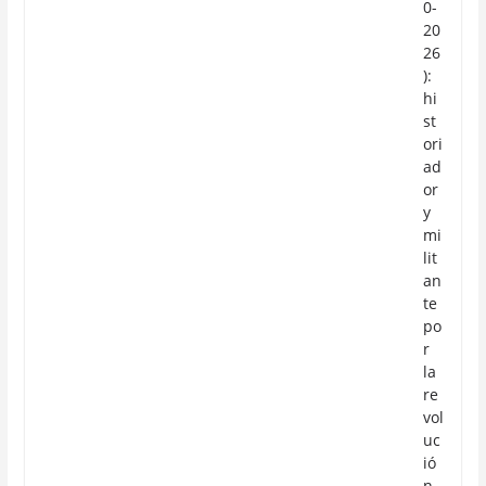
0-
20
26
):
hi
st
ori
ad
or
y
mi
lit
an
te
po
r
la
re
vol
uc
ió
n