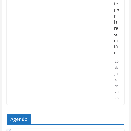
te
po
r
la
re
vol
uc
ió
n
25
de
juli
o
de
20
26
Agenda