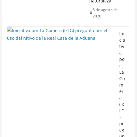
naturaleza
3 de agosto de
2026
Ini
cia
tiv
a
po
r
La
Go
m
er
a
(Ix
LG
)
pr
eg
un