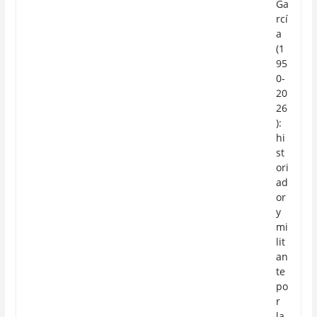
Ga
rcí
a
(1
95
0-
20
26
):
hi
st
ori
ad
or
y
mi
lit
an
te
po
r
la