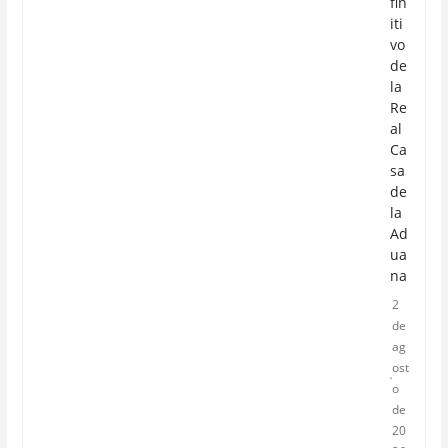
fin
iti
vo
de
la
Re
al
Ca
sa
de
la
Ad
ua
na
2
de
ag
ost
o
de
20