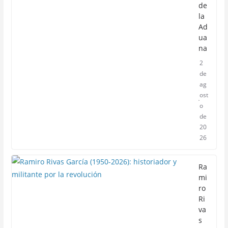
de
la
Ad
ua
na
2
de
ag
ost
o
de
20
26
Ra
mi
ro
Ri
va
s