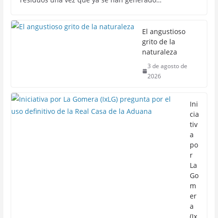
El angustioso
grito de la
naturaleza
3 de agosto de
2026
Ini
cia
tiv
a
po
r
La
Go
m
er
a
(Ix