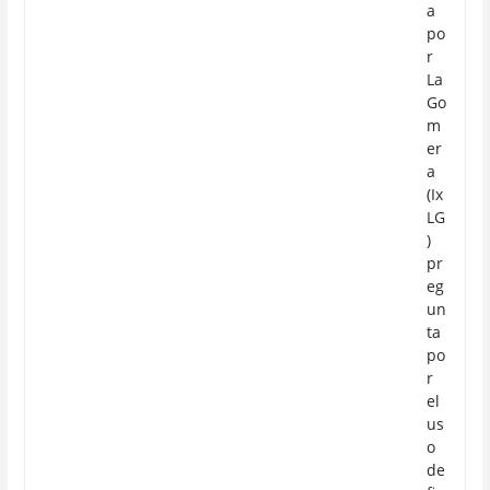
a
po
r
La
Go
m
er
a
(Ix
LG
)
pr
eg
un
ta
po
r
el
us
o
de