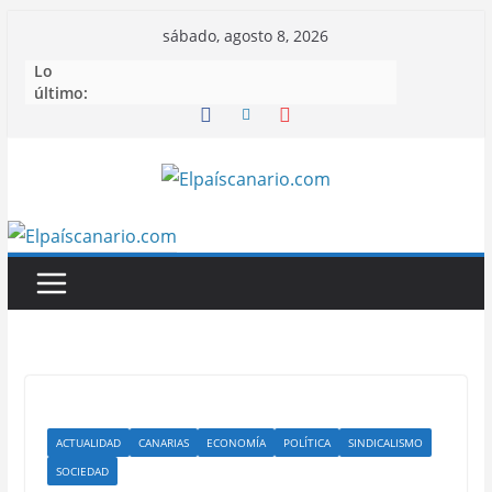
Saltar
sábado, agosto 8, 2026
al
Lo
contenido
último:
ACTUALIDAD
CANARIAS
ECONOMÍA
POLÍTICA
SINDICALISMO
SOCIEDAD