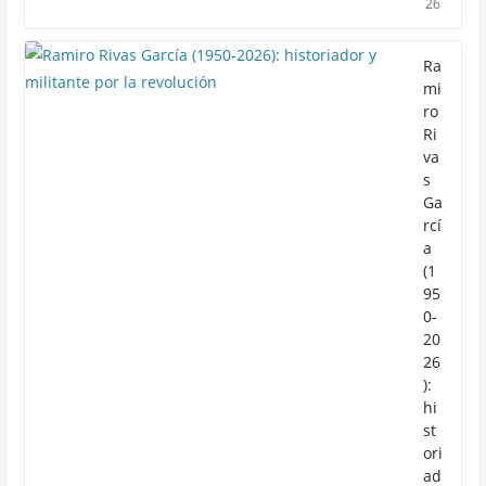
26
Ra
mi
ro
Ri
va
s
Ga
rcí
a
(1
95
0-
20
26
):
hi
st
ori
ad