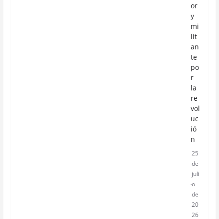
or
y
mi
lit
an
te
po
r
la
re
vol
uc
ió
n
25
de
juli
o
de
20
26