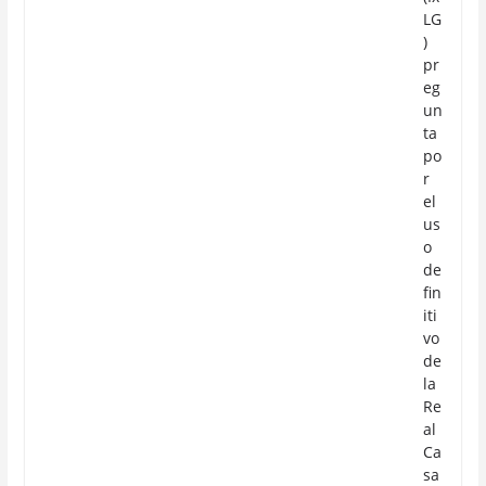
LG
)
pr
eg
un
ta
po
r
el
us
o
de
fin
iti
vo
de
la
Re
al
Ca
sa