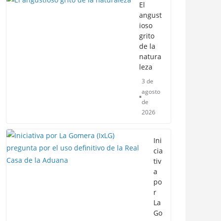
El
angust
ioso
grito
de la
natura
leza
3 de
agosto
de
2026
Ini
cia
tiv
a
po
r
La
Go