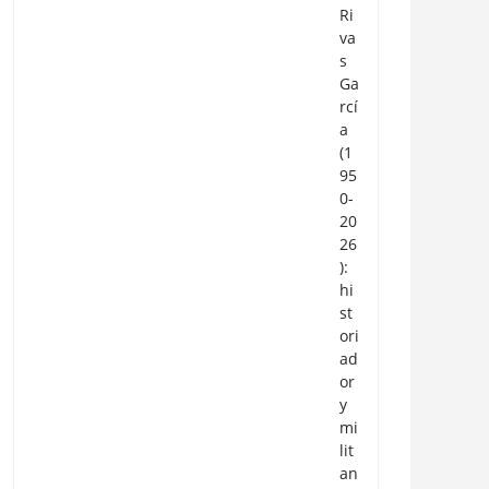
Ri
va
s
Ga
rcí
a
(1
95
0-
20
26
):
hi
st
ori
ad
or
y
mi
lit
an