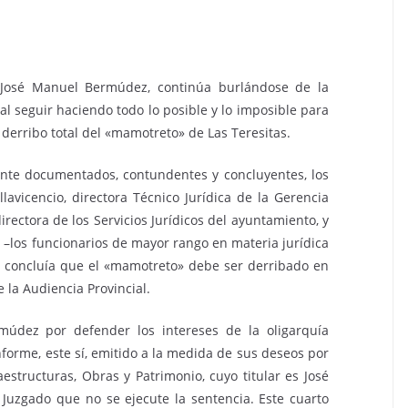
, José Manuel Bermúdez, continúa burlándose de la
 al seguir haciendo todo lo posible y lo imposible para
e derribo total del «mamotreto» de Las Teresitas.
mente documentados, contundentes y concluyentes, los
lavicencio, directora Técnico Jurídica de la Gerencia
rectora de los Servicios Jurídicos del ayuntamiento, y
o –los funcionarios de mayor rango en materia jurídica
 se concluía que el «mamotreto» debe ser derribado en
 la Audiencia Provincial.
múdez por defender los intereses de la oligarquía
informe, este sí, emitido a la medida de sus deseos por
aestructuras, Obras y Patrimonio, cuyo titular es José
l Juzgado que no se ejecute la sentencia. Este cuarto