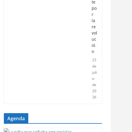
te
po
r
la
re
vol
uc
ió
n
25
de
juli
o
de
20
26
Agenda