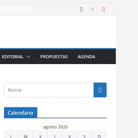
EDITORIAL
PROPUESTAS
AGENDA
Calendario
agosto 2026
L
M
X
J
V
S
D