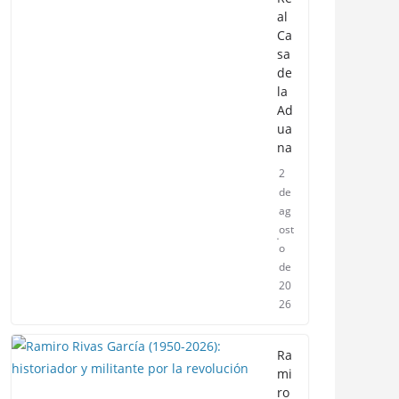
al
Ca
sa
de
la
Ad
ua
na
2
de
ag
ost
o
de
20
26
Ra
mi
ro