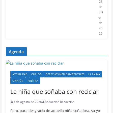
25
de
juli
o
de
20
26
Agenda
ACTUALIDAD
CABILDO
DERECHOS MEDIOAMBIENTALES
LA PALMA
OPINIÓN
POLÍTICA
La niña que soñaba con reciclar
3 de agosto de 2026
Redacción Redacción
Pero, para desgracia de aquella niña soñadora, su yo