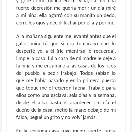
y grite como nunca en mi vida, caí en una
fuerte depresión me quería morir un día miré
a mi niña, ella agarró con su manita un dedo,
cerré los ojos y decidí luchar por ella y por mí.
A la mañana siguiente me levanté antes que el
gallo, mira tú que si era temprano que lo
desperté yo a él (ríe mientras lo recuerda),
limpie la casa, fui a casa de mi madre le deje a
la niña y me encamine a las casas de los ricos
del pueblo a pedir trabajo. Todos sabían lo
que me había pasado y en la primera puerta
que toque me ofrecieron faena. Trabajé para
ellos como una esclava, seis días a la semana,
desde el alba hasta el atardecer. Un día el
dueño de la casa, metió la mano debajo de mi
falda, pegué un grito y no volví jamás.
En la segunda casa tuve mejor suerte, tanta