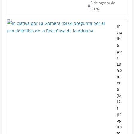
3 de agosto de
2026
Ini
cia
tiv
a
po
r
La
Go
m
er
a
(Ix
LG
)
pr
eg
un
ta