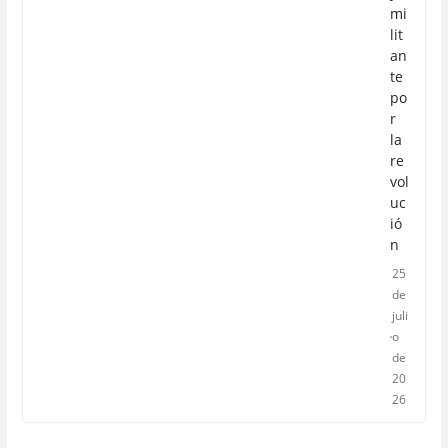
mi
lit
an
te
po
r
la
re
vol
uc
ió
n
25
de
juli
o
de
20
26