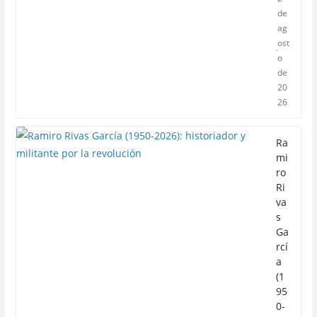
de
ag
ost
o
de
20
26
Ra
mi
ro
Ri
va
s
Ga
rcí
a
(1
95
0-