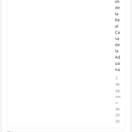
vo
de
la
Re
al
Ca
sa
de
la
Ad
ua
na
2
de
ag
ost
o
de
20
26