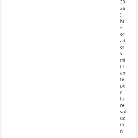
20
26
):
hi
st
ori
ad
or
y
mi
lit
an
te
po
r
la
re
vol
uc
ió
n