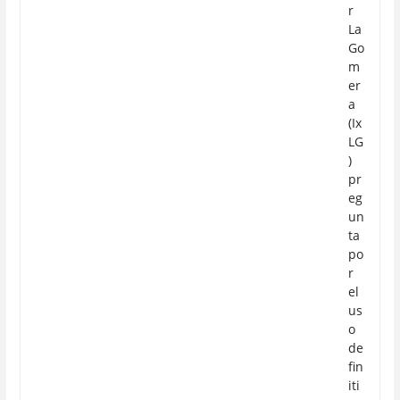
r
La
Go
m
er
a
(Ix
LG
)
pr
eg
un
ta
po
r
el
us
o
de
fin
iti