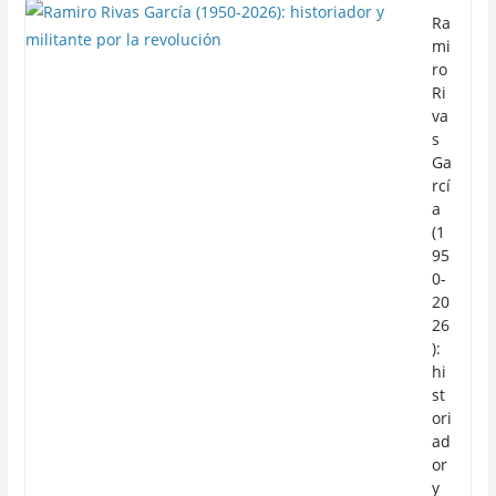
Ra
mi
ro
Ri
va
s
Ga
rcí
a
(1
95
0-
20
26
):
hi
st
ori
ad
or
y