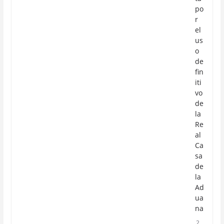
po
r
el
us
o
de
fin
iti
vo
de
la
Re
al
Ca
sa
de
la
Ad
ua
na
2