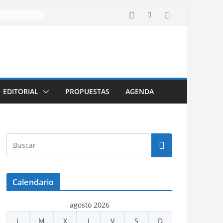
EDITORIAL
PROPUESTAS
AGENDA
Calendario
agosto 2026
L
M
X
J
V
S
D