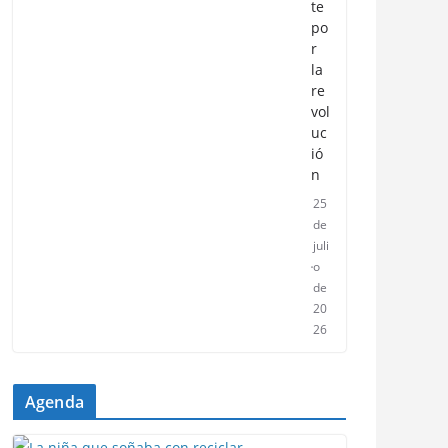
te
po
r
la
re
vol
uc
ió
n
25
de
juli
o
de
20
26
Agenda