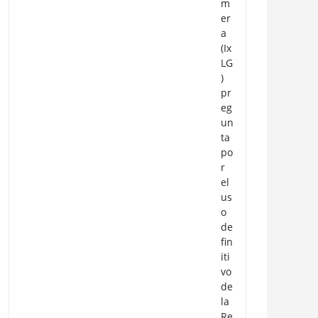
m
er
a
(Ix
LG
)
pr
eg
un
ta
po
r
el
us
o
de
fin
iti
vo
de
la
Re