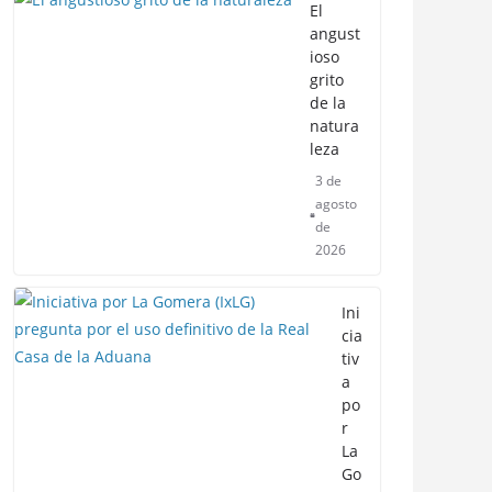
El
angust
ioso
grito
de la
natura
leza
3 de
agosto
de
2026
Ini
cia
tiv
a
po
r
La
Go