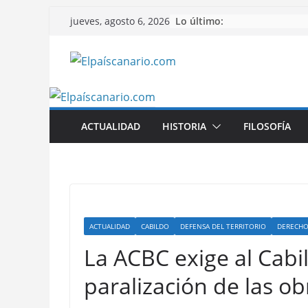
Saltar
Lo último:
jueves, agosto 6, 2026
al
contenido
ACTUALIDAD
HISTORIA
FILOSOFÍA
ACTUALIDAD
CABILDO
DEFENSA DEL TERRITORIO
DERECHO
La ACBC exige al Cabi
paralización de las ob