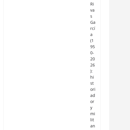
Ri
va
s
Ga
rcí
a
(1
95
0-
20
26
):
hi
st
ori
ad
or
y
mi
lit
an