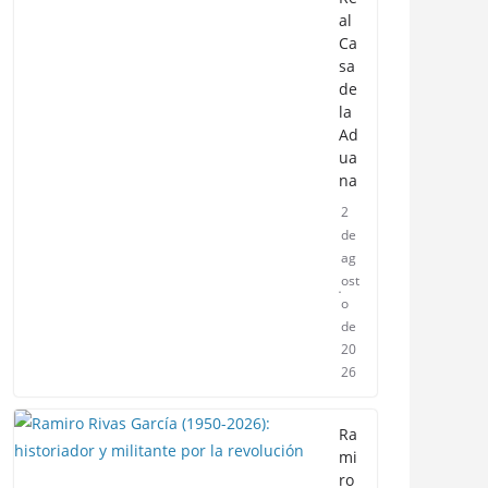
al
Ca
sa
de
la
Ad
ua
na
2
de
ag
ost
o
de
20
26
Ra
mi
ro