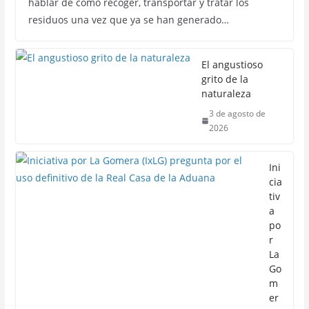
hablar de cómo recoger, transportar y tratar los
residuos una vez que ya se han generado…
El angustioso
grito de la
naturaleza
3 de agosto de
2026
Ini
cia
tiv
a
po
r
La
Go
m
er