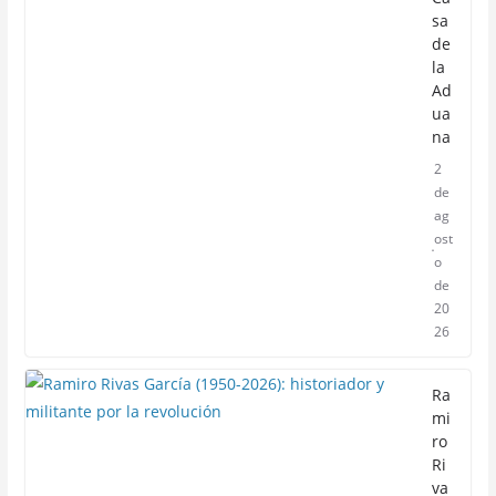
sa
de
la
Ad
ua
na
2
de
ag
ost
o
de
20
26
Ra
mi
ro
Ri
va