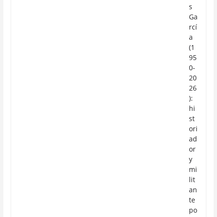
s
Ga
rcí
a
(1
95
0-
20
26
):
hi
st
ori
ad
or
y
mi
lit
an
te
po