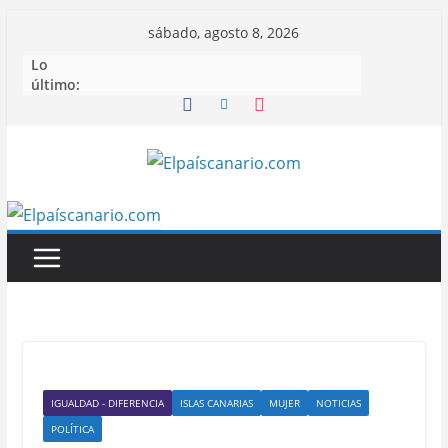
Saltar
sábado, agosto 8, 2026
al
Lo
contenido
último:
IGUALDAD - DIFERENCIA
ISLAS CANARIAS
MUJER
NOTICIAS
POLÍTICA