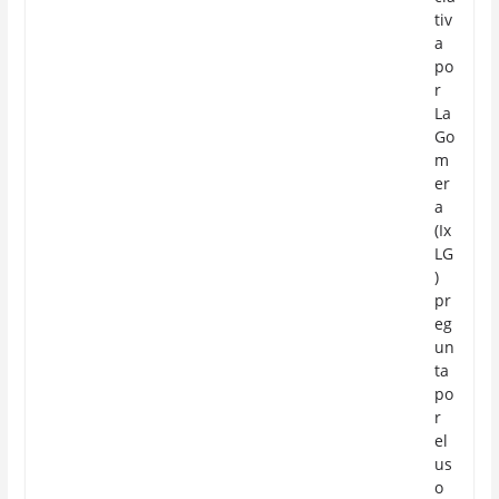
tiv
a
po
r
La
Go
m
er
a
(Ix
LG
)
pr
eg
un
ta
po
r
el
us
o