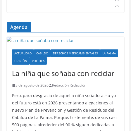
26
Agenda
ACTUALIDAD
CABILDO
DERECHOS MEDIOAMBIENTALES
LA PALMA
OPINIÓN
POLÍTICA
La niña que soñaba con reciclar
3 de agosto de 2026
Redacción Redacción
Pero, para desgracia de aquella niña soñadora, su yo
del futuro está en 2026 presentando alegaciones al
nuevo Plan de Prevención y Gestión de Residuos del
Cabildo de La Palma. Porque, tristemente, de sus casi
500 páginas, alrededor del 90 % siguen dedicadas a