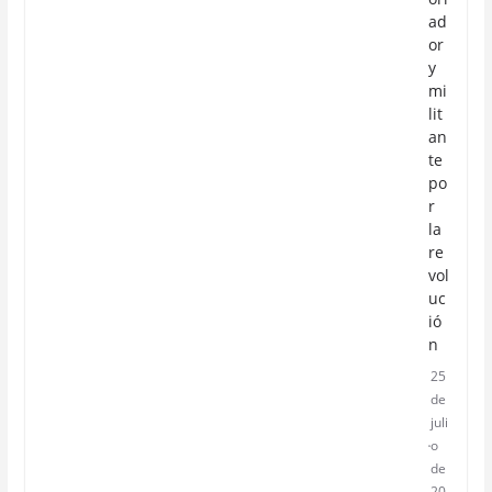
ad
or
y
mi
lit
an
te
po
r
la
re
vol
uc
ió
n
25
de
juli
o
de
20