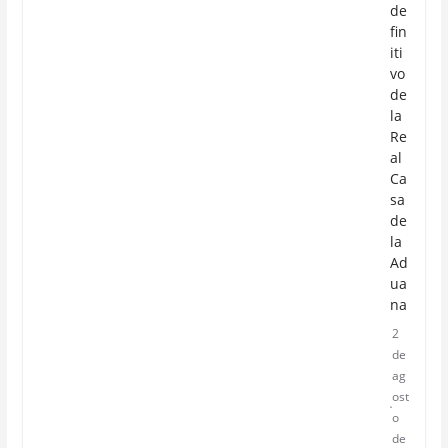
de
fin
iti
vo
de
la
Re
al
Ca
sa
de
la
Ad
ua
na
2
de
ag
ost
o
de