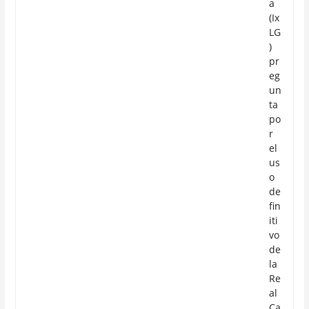
a
(Ix
LG
)
pr
eg
un
ta
po
r
el
us
o
de
fin
iti
vo
de
la
Re
al
Ca