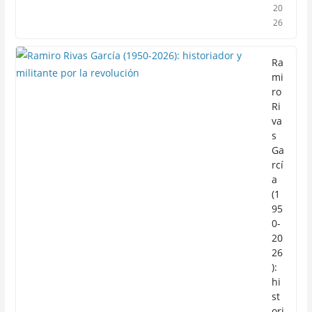
20
26
Ra
mi
ro
Ri
va
s
Ga
rcí
a
(1
95
0-
20
26
):
hi
st
ori