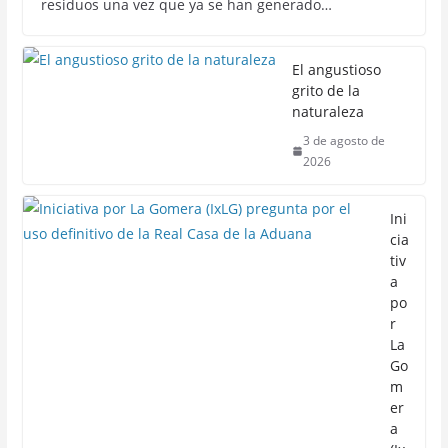
residuos una vez que ya se han generado…
El angustioso
grito de la
naturaleza
3 de agosto de
2026
Ini
cia
tiv
a
po
r
La
Go
m
er
a