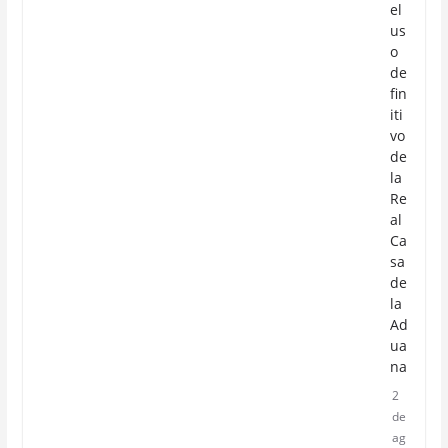
el
us
o
de
fin
iti
vo
de
la
Re
al
Ca
sa
de
la
Ad
ua
na
2
de
ag