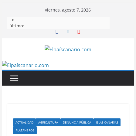
Saltar
viernes, agosto 7, 2026
al
Lo
contenido
último:
ACTUALIDAD
AGRICULTURA
DENUNCIA PÚBLICA
ISLAS CANARIAS
PLATANEROS