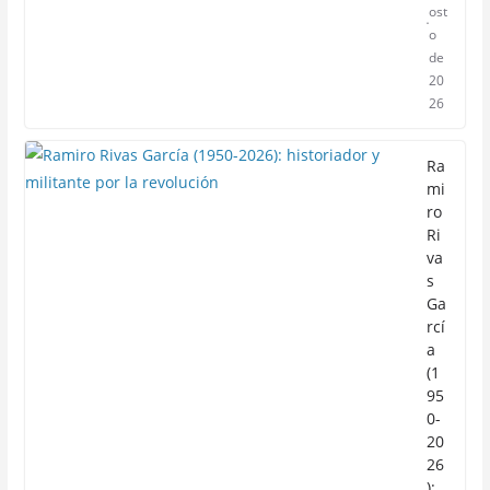
ost
o
de
20
26
Ra
mi
ro
Ri
va
s
Ga
rcí
a
(1
95
0-
20
26
):