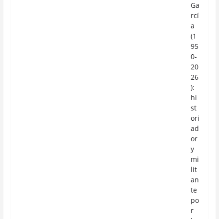
Ga
rcí
a
(1
95
0-
20
26
):
hi
st
ori
ad
or
y
mi
lit
an
te
po
r