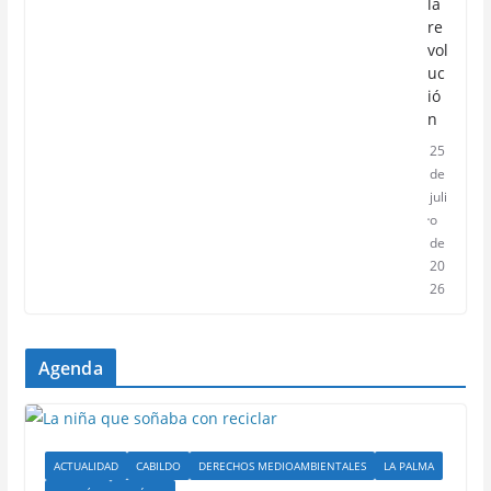
la
re
vol
uc
ió
n
25
de
juli
o
de
20
26
Agenda
ACTUALIDAD
CABILDO
DERECHOS MEDIOAMBIENTALES
LA PALMA