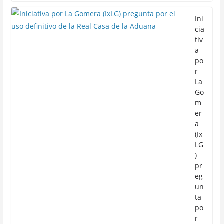
Ini
cia
tiv
a
po
r
La
Go
m
er
a
(Ix
LG
)
pr
eg
un
ta
po
r