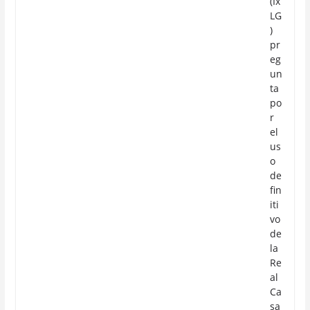
(Ix
LG
)
pr
eg
un
ta
po
r
el
us
o
de
fin
iti
vo
de
la
Re
al
Ca
sa