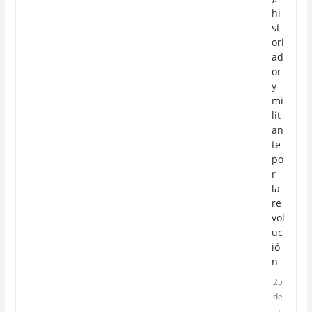
hi
st
ori
ad
or
y
mi
lit
an
te
po
r
la
re
vol
uc
ió
n
25
de
juli