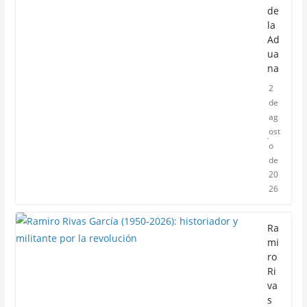
de
la
Ad
ua
na
2
de
ag
ost
o
de
20
26
Ra
mi
ro
Ri
va
s