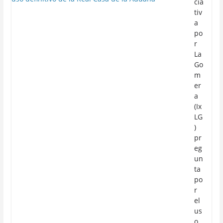
cia
tiv
a
po
r
La
Go
m
er
a
(Ix
LG
)
pr
eg
un
ta
po
r
el
us
o