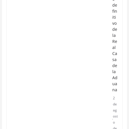
de
fin
iti
vo
de
la
Re
al
Ca
sa
de
la
Ad
ua
na
2
de
ag
ost
o
de