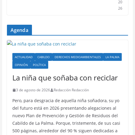
20
26
Agenda
ACTUALIDAD
CABILDO
DERECHOS MEDIOAMBIENTALES
LA PALMA
OPINIÓN
POLÍTICA
La niña que soñaba con reciclar
3 de agosto de 2026
Redacción Redacción
Pero, para desgracia de aquella niña soñadora, su yo
del futuro está en 2026 presentando alegaciones al
nuevo Plan de Prevención y Gestión de Residuos del
Cabildo de La Palma. Porque, tristemente, de sus casi
500 páginas, alrededor del 90 % siguen dedicadas a