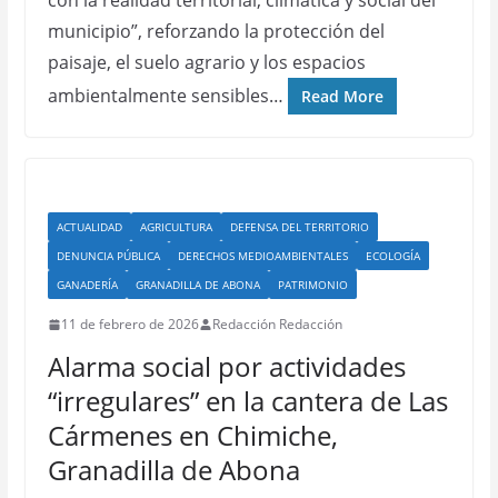
con la realidad territorial, climática y social del
municipio”, reforzando la protección del
paisaje, el suelo agrario y los espacios
ambientalmente sensibles…
Read More
ACTUALIDAD
AGRICULTURA
DEFENSA DEL TERRITORIO
DENUNCIA PÚBLICA
DERECHOS MEDIOAMBIENTALES
ECOLOGÍA
GANADERÍA
GRANADILLA DE ABONA
PATRIMONIO
11 de febrero de 2026
Redacción Redacción
Alarma social por actividades
“irregulares” en la cantera de Las
Cármenes en Chimiche,
Granadilla de Abona