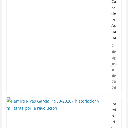
Ca
sa
de
la
Ad
ua
na
2
de
ag
ost
o
de
20
26
Ra
mi
ro
Ri
va