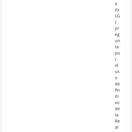
a
(Ix
LG
)
pr
eg
un
ta
po
r
el
us
o
de
fin
iti
vo
de
la
Re
al