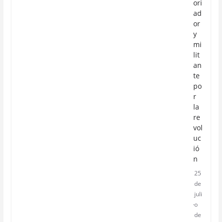
ori
ad
or
y
mi
lit
an
te
po
r
la
re
vol
uc
ió
n
25
de
juli
o
de