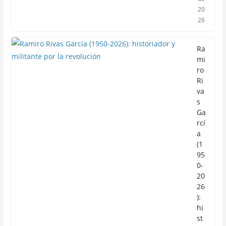
20
26
Ra
mi
ro
Ri
va
s
Ga
rcí
a
(1
95
0-
20
26
):
hi
st