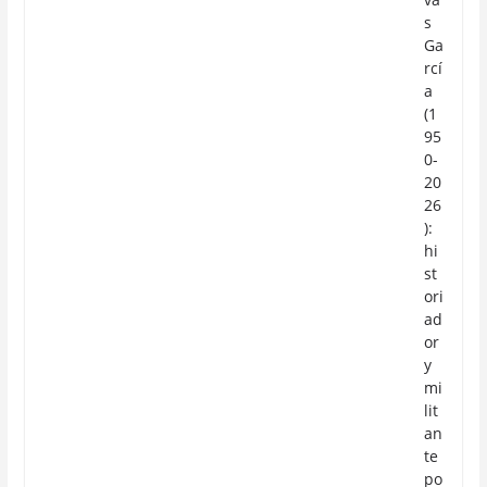
s
Ga
rcí
a
(1
95
0-
20
26
):
hi
st
ori
ad
or
y
mi
lit
an
te
po