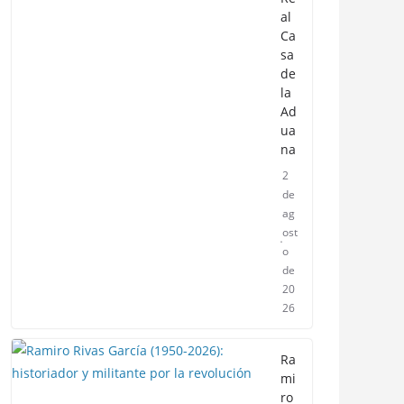
al
Ca
sa
de
la
Ad
ua
na
2
de
ag
ost
o
de
20
26
Ra
mi
ro