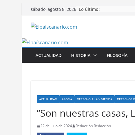
Saltar
Lo último:
sábado, agosto 8, 2026
al
contenido
ACTUALIDAD
HISTORIA
FILOSOFÍA
ACTUALIDAD
ARONA
DERECHO A LA VIVIENDA
DERECHOS 
“Son nuestras casas, 
22 de julio de 2024
Redacción Redacción