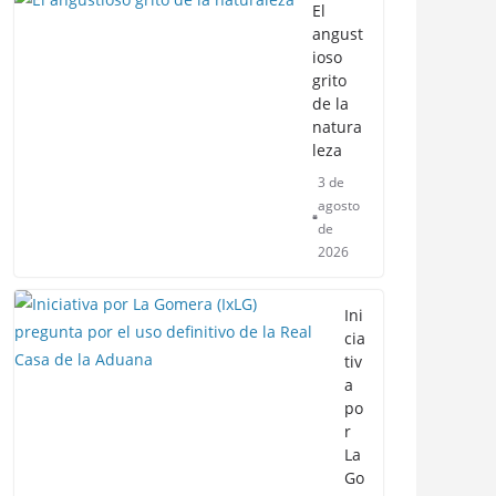
El
angust
ioso
grito
de la
natura
leza
3 de
agosto
de
2026
Ini
cia
tiv
a
po
r
La
Go