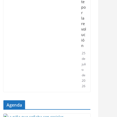
te
po
r
la
re
vol
uc
ió
n
25
de
juli
o
de
20
26
Agenda