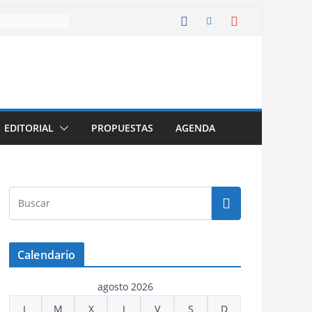
EDITORIAL
PROPUESTAS
AGENDA
Calendario
agosto 2026
L
M
X
J
V
S
D