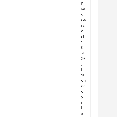
Ri
va
s
Ga
rcí
a
(1
95
0-
20
26
):
hi
st
ori
ad
or
y
mi
lit
an