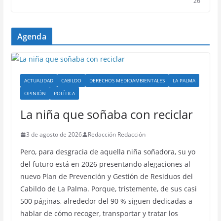
26
Agenda
ACTUALIDAD
CABILDO
DERECHOS MEDIOAMBIENTALES
LA PALMA
OPINIÓN
POLÍTICA
La niña que soñaba con reciclar
3 de agosto de 2026
Redacción Redacción
Pero, para desgracia de aquella niña soñadora, su yo
del futuro está en 2026 presentando alegaciones al
nuevo Plan de Prevención y Gestión de Residuos del
Cabildo de La Palma. Porque, tristemente, de sus casi
500 páginas, alrededor del 90 % siguen dedicadas a
hablar de cómo recoger, transportar y tratar los