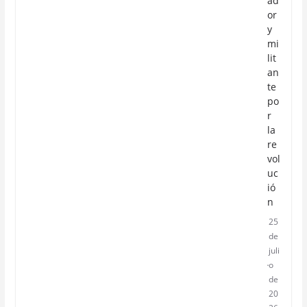
ad
or
y
mi
lit
an
te
po
r
la
re
vol
uc
ió
n
25
de
juli
o
de
20