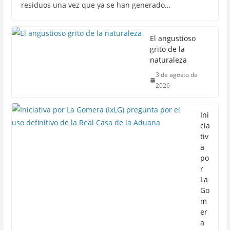
residuos una vez que ya se han generado…
El angustioso
grito de la
naturaleza
3 de agosto de
2026
Ini
cia
tiv
a
po
r
La
Go
m
er
a