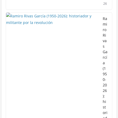
26
Ra
mi
ro
Ri
va
s
Ga
rcí
a
(1
95
0-
20
26
):
hi
st
ori