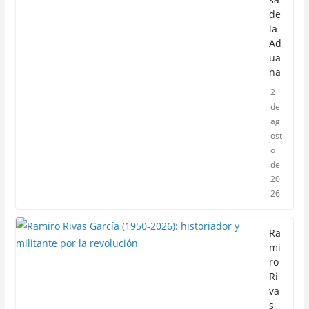
de
la
Ad
ua
na
2
de
ag
ost
o
de
20
26
Ra
mi
ro
Ri
va
s