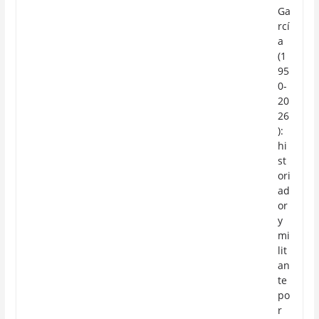
Ga
rcí
a
(1
95
0-
20
26
):
hi
st
ori
ad
or
y
mi
lit
an
te
po
r