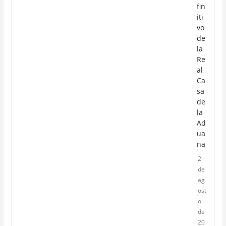
fin
iti
vo
de
la
Re
al
Ca
sa
de
la
Ad
ua
na
2
de
ag
ost
o
de
20