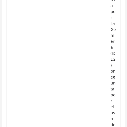
a
po
r
La
Go
m
er
a
(Ix
LG
)
pr
eg
un
ta
po
r
el
us
o
de