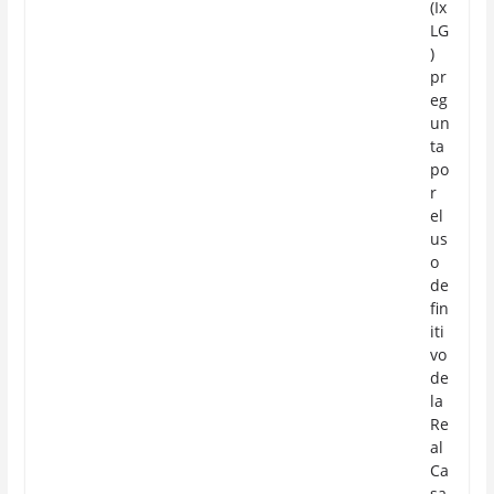
(Ix
LG
)
pr
eg
un
ta
po
r
el
us
o
de
fin
iti
vo
de
la
Re
al
Ca
sa