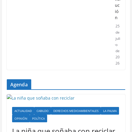
uc
ió
n
25
de
juli
o
de
20
26
Agenda
ACTUALIDAD
CABILDO
DERECHOS MEDIOAMBIENTALES
LA PALMA
OPINIÓN
POLÍTICA
La niña que soñaba con reciclar