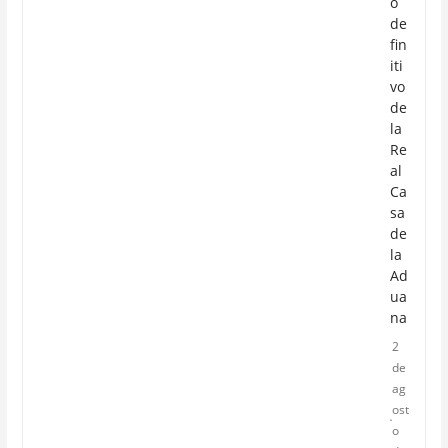
o
de
fin
iti
vo
de
la
Re
al
Ca
sa
de
la
Ad
ua
na
2
de
ag
ost
o