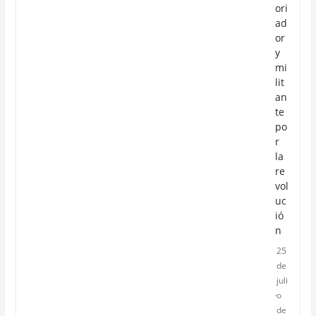
ori
ad
or
y
mi
lit
an
te
po
r
la
re
vol
uc
ió
n
25
de
juli
o
de