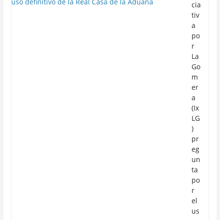
cia
tiv
a
po
r
La
Go
m
er
a
(Ix
LG
)
pr
eg
un
ta
po
r
el
us