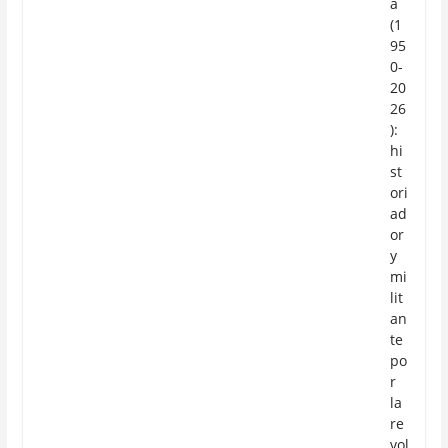
a
(1
95
0-
20
26
):
hi
st
ori
ad
or
y
mi
lit
an
te
po
r
la
re
vol