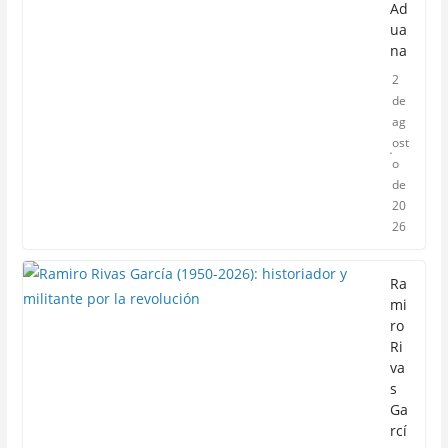
Ad
ua
na
2
de
ag
ost
o
de
20
26
Ra
mi
ro
Ri
va
s
Ga
rcí