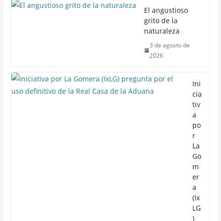
El angustioso
grito de la
naturaleza
3 de agosto de
2026
Ini
cia
tiv
a
po
r
La
Go
m
er
a
(Ix
LG
)