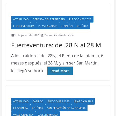
ACTUALIDAD
DEFENSA DEL TERRITORIO
ELECCIONES 2023
FUERTEVENTURA
ISLAS CANARIAS
OPINIÓN
POLÍTICA
1 de junio de 2023
Redacción Redacción
Fuerteventura: del 28 N al 28 M
A los traidores del 28N, el Pleno de la Infamia, 6
meses después, el 28 M, y sin ser San Martín,
les llegó su hora…
Read More
ACTUALIDAD
CABILDO
ELECCIONES 2023
ISLAS CANARIAS
LA GOMERA
POLÍTICA
SAN SEBASTIÁN DE LA GOMERA
VALLE GRAN REY
VALLEHERMOSO