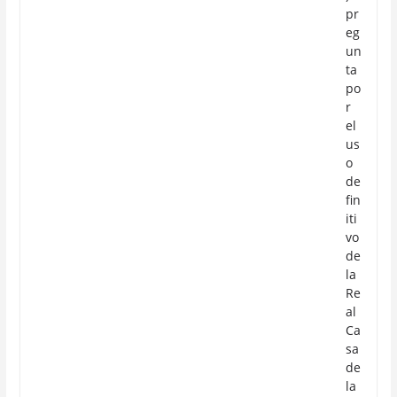
pr
eg
un
ta
po
r
el
us
o
de
fin
iti
vo
de
la
Re
al
Ca
sa
de
la