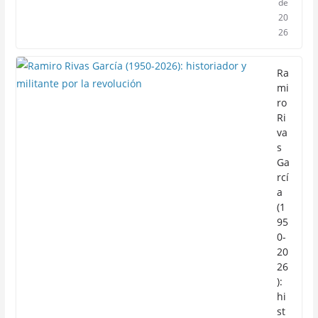
de
20
26
Ra
mi
ro
Ri
va
s
Ga
rcí
a
(1
95
0-
20
26
):
hi
st