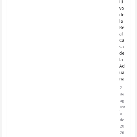
iti
vo
de
la
Re
al
Ca
sa
de
la
Ad
ua
na
2
de
ag
ost
o
de
20
26