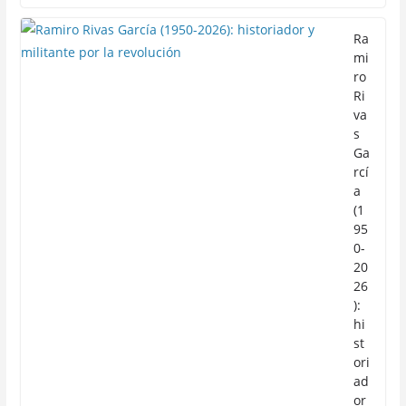
Ra
mi
ro
Ri
va
s
Ga
rcí
a
(1
95
0-
20
26
):
hi
st
ori
ad
or