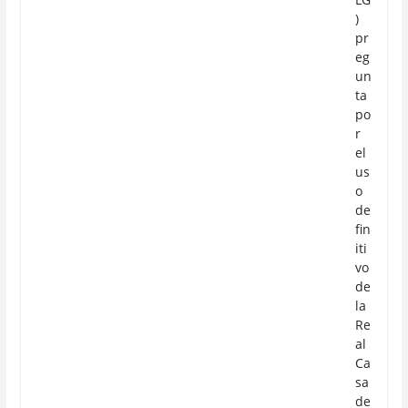
)
pr
eg
un
ta
po
r
el
us
o
de
fin
iti
vo
de
la
Re
al
Ca
sa
de