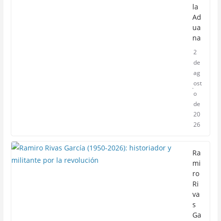
la
Ad
ua
na
2
de
ag
ost
o
de
20
26
Ra
mi
ro
Ri
va
s
Ga