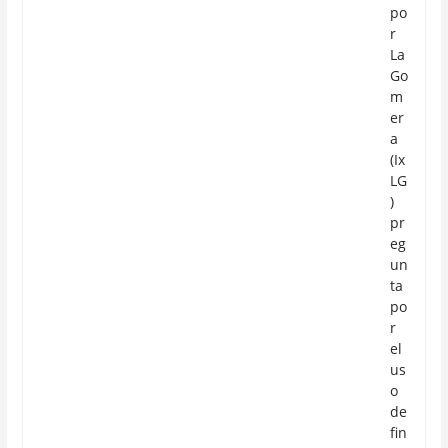
po
r
La
Go
m
er
a
(Ix
LG
)
pr
eg
un
ta
po
r
el
us
o
de
fin