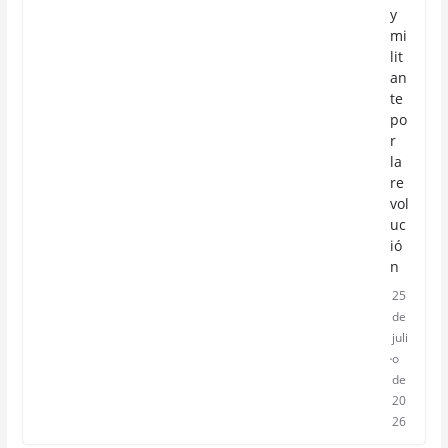
y
mi
lit
an
te
po
r
la
re
vol
uc
ió
n
25
de
juli
o
de
20
26