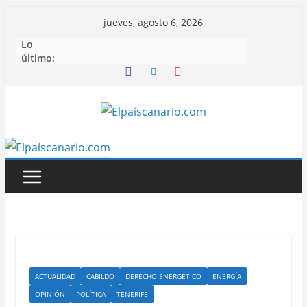
Saltar
jueves, agosto 6, 2026
al
Lo
contenido
último:
ACTUALIDAD
CABILDO
DERECHO ENERGÉTICO
ENERGÍA
OPINIÓN
POLÍTICA
TENERIFE