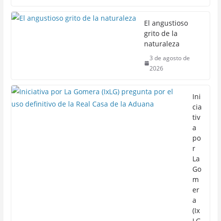
El angustioso
grito de la
naturaleza
3 de agosto de
2026
Ini
cia
tiv
a
po
r
La
Go
m
er
a
(Ix
LG