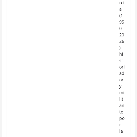
rcí
a
(1
95
0-
20
26
):
hi
st
ori
ad
or
y
mi
lit
an
te
po
r
la