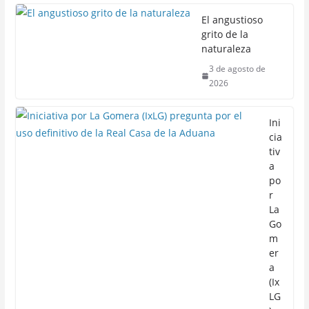
El angustioso
grito de la
naturaleza
3 de agosto de
2026
Ini
cia
tiv
a
po
r
La
Go
m
er
a
(Ix
LG