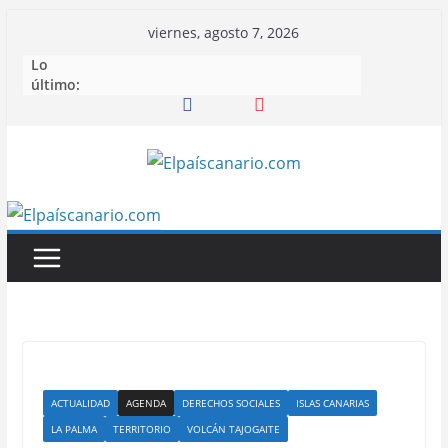
Saltar
viernes, agosto 7, 2026
al
Lo
contenido
último:
ACTUALIDAD
AGENDA
DERECHOS SOCIALES
ISLAS CANARIAS
LA PALMA
TERRITORIO
VOLCÁN TAJOGAITE