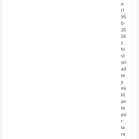
a
(1
95
0-
20
26
):
hi
st
ori
ad
or
y
mi
lit
an
te
po
r
la
re