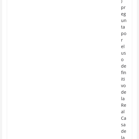
)
pr
eg
un
ta
po
r
el
us
o
de
fin
iti
vo
de
la
Re
al
Ca
sa
de
la