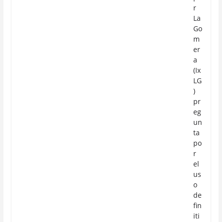
r
La
Go
m
er
a
(Ix
LG
)
pr
eg
un
ta
po
r
el
us
o
de
fin
iti