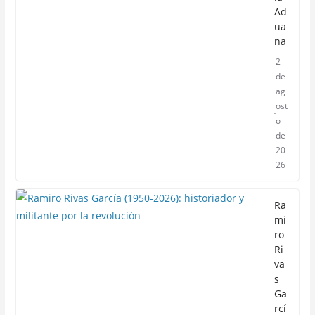
Ad
ua
na
2
de
ag
ost
o
de
20
26
Ra
mi
ro
Ri
va
s
Ga
rcí