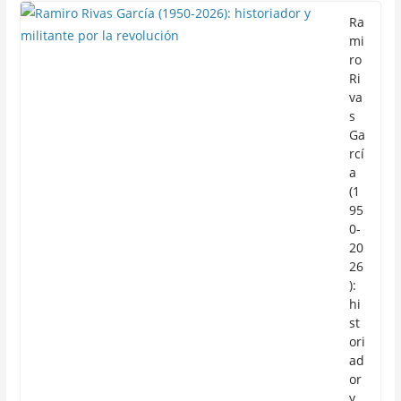
Ra
mi
ro
Ri
va
s
Ga
rcí
a
(1
95
0-
20
26
):
hi
st
ori
ad
or
y