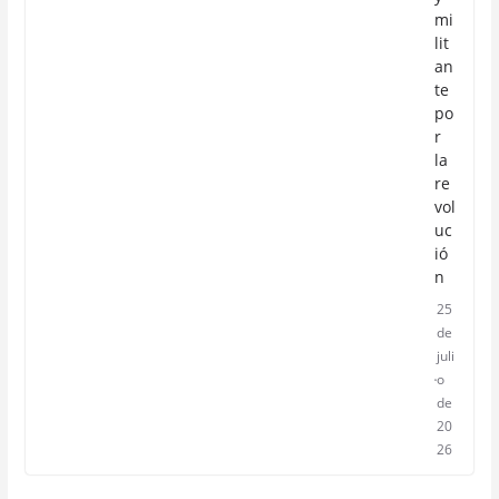
mi
lit
an
te
po
r
la
re
vol
uc
ió
n
25
de
juli
o
de
20
26