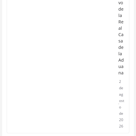
vo
de
la
Re
al
Ca
sa
de
la
Ad
ua
na
2
de
ag
ost
o
de
20
26