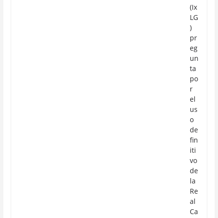
(Ix
LG
)
pr
eg
un
ta
po
r
el
us
o
de
fin
iti
vo
de
la
Re
al
Ca