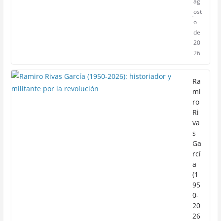
ag
ost
o
de
20
26
Ra
mi
ro
Ri
va
s
Ga
rcí
a
(1
95
0-
20
26