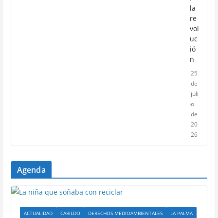
la
re
vol
uc
ió
n
25
de
juli
o
de
20
26
Agenda
ACTUALIDAD
CABILDO
DERECHOS MEDIOAMBIENTALES
LA PALMA