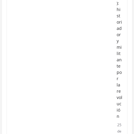
):
hi
st
ori
ad
or
y
mi
lit
an
te
po
r
la
re
vol
uc
ió
n
25
de