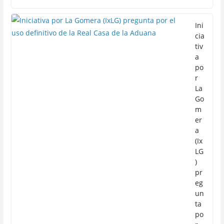
Ini
cia
tiv
a
po
r
La
Go
m
er
a
(Ix
LG
)
pr
eg
un
ta
po