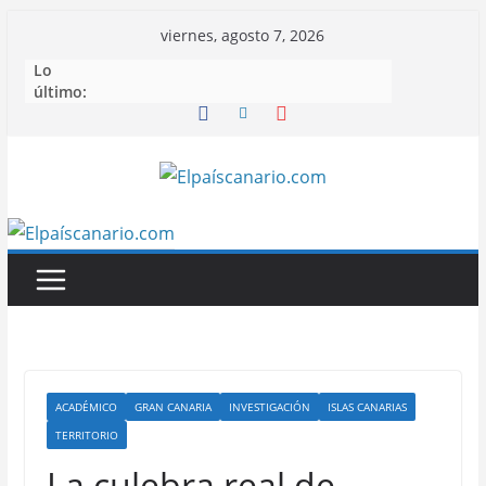
Saltar
viernes, agosto 7, 2026
al
Lo
contenido
último:
ACADÉMICO
GRAN CANARIA
INVESTIGACIÓN
ISLAS CANARIAS
TERRITORIO
La culebra real de