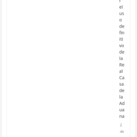
r
el
us
o
de
fin
iti
vo
de
la
Re
al
Ca
sa
de
la
Ad
ua
na
2
de