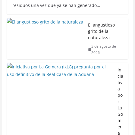
residuos una vez que ya se han generado…
El angustioso
grito de la
naturaleza
3 de agosto de
2026
Ini
cia
tiv
a
po
r
La
Go
m
er
a