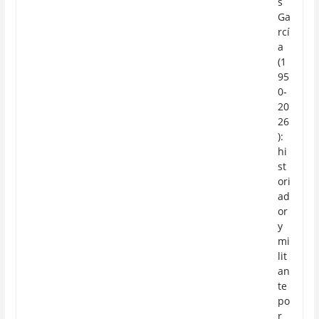
s
Ga
rcí
a
(1
95
0-
20
26
):
hi
st
ori
ad
or
y
mi
lit
an
te
po
r