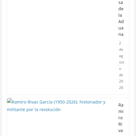
sa
de
la
Ad
ua
na
2
de
ag
ost
o
de
20
26
Ra
mi
ro
Ri
va