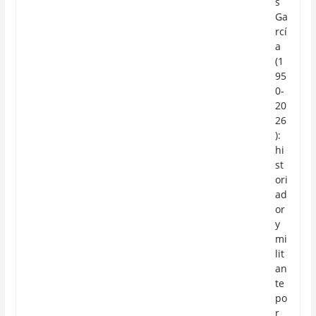
s
Ga
rcí
a
(1
95
0-
20
26
):
hi
st
ori
ad
or
y
mi
lit
an
te
po
r