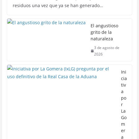
residuos una vez que ya se han generado…
El angustioso
grito de la
naturaleza
3 de agosto de
2026
Ini
cia
tiv
a
po
r
La
Go
m
er
a