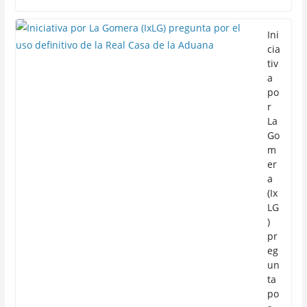
Ini
cia
tiv
a
po
r
La
Go
m
er
a
(Ix
LG
)
pr
eg
un
ta
po