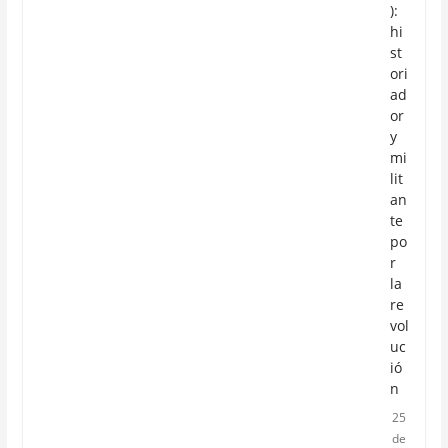
):
hi
st
ori
ad
or
y
mi
lit
an
te
po
r
la
re
vol
uc
ió
n
25
de