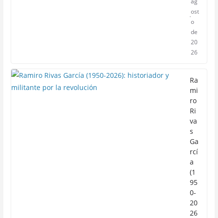
ag
ost
o
de
20
26
Ra
mi
ro
Ri
va
s
Ga
rcí
a
(1
95
0-
20
26