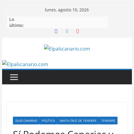
Saltar
lunes, agosto 10, 2026
al
Lo
contenido
último:
ISLAS CANARIAS
POLÍTICA
SANTA CRUZ DE TENERIFE
TENERIFE