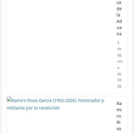
sa
de
la
Ad
ua
na
2
de
ag
ost
o
de
20
26
Ra
mi
ro
Ri
va