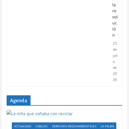
la
re
vol
uc
ió
n
25
de
juli
o
de
20
26
Agenda
ACTUALIDAD
CABILDO
DERECHOS MEDIOAMBIENTALES
LA PALMA