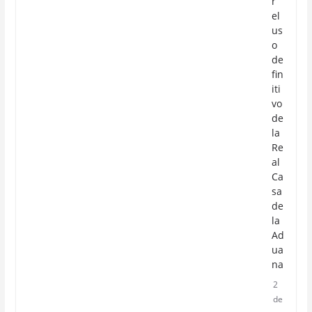
r
el
us
o
de
fin
iti
vo
de
la
Re
al
Ca
sa
de
la
Ad
ua
na
2
de