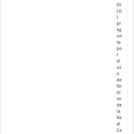
(Ix
LG
)
pr
eg
un
ta
po
r
el
us
o
de
fin
iti
vo
de
la
Re
al
Ca