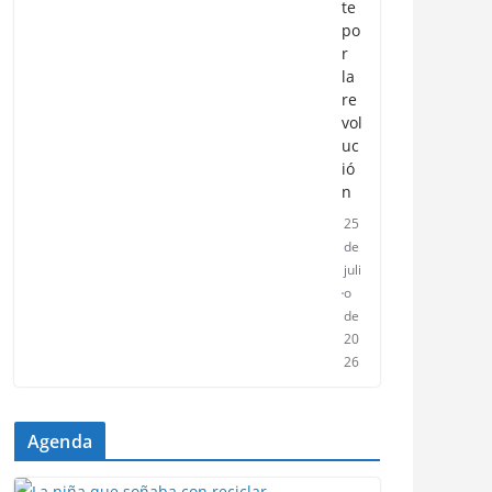
te
po
r
la
re
vol
uc
ió
n
25
de
juli
o
de
20
26
Agenda