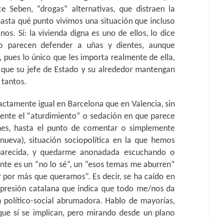
 Seben, “drogas” alternativas, que distraen la
asta qué punto vivimos una situación que incluso
os. Sí: la vivienda digna es uno de ellos, lo dice
o parecen defender a uñas y dientes, aunque
, pues lo único que les importa realmente de ella,
y que su jefe de Estado y su alrededor mantengan
 tantos.
actamente igual en Barcelona que en Valencia, sin
mente el “aturdimiento” o sedación en que parece
enes, hasta el punto de comentar o simplemente
 nueva), situación sociopolítica en la que hemos
 parecida, y quedarme anonadada escuchando o
nte es un “no lo sé”, un “esos temas me aburren”
r por más que queramos”. Es decir, se ha caído en
presión catalana que indica que todo me/nos da
ón político-social abrumadora. Hablo de mayorías,
 que sí se implican, pero mirando desde un plano