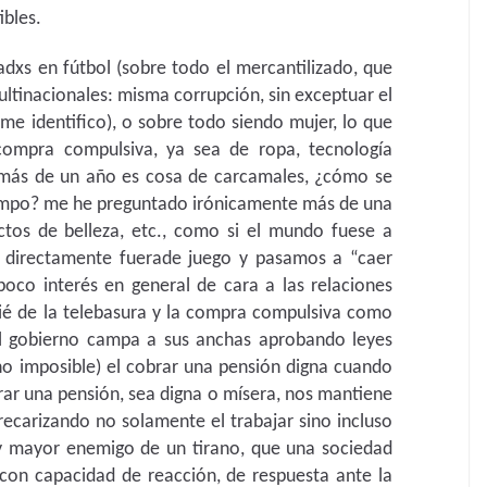
ibles.
adxs en fútbol (sobre todo el mercantilizado, que
ltinacionales: misma corrupción, sin exceptuar el
me identifico), o sobre todo siendo mujer, lo que
ompra compulsiva, ya sea de ropa, tecnología
 más de un año es cosa de carcamales, ¿cómo se
empo? me he preguntado irónicamente más de una
uctos de belleza, etc., como si el mundo fuese a
directamente fuerade juego y pasamos a “caer
 poco interés en general de cara a las relaciones
pié de la telebasura y la compra compulsiva como
l gobierno campa a sus anchas aprobando leyes
ino imposible) el cobrar una pensión digna cuando
rar una pensión, sea digna o mísera, nos mantiene
recarizando no solamente el trabajar sino incluso
y mayor enemigo de un tirano, que una sociedad
 con capacidad de reacción, de respuesta ante la