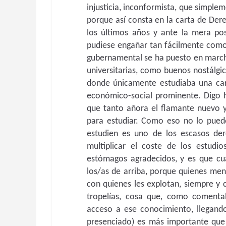
injusticia, inconformista, que simple
porque así consta en la carta de De
los últimos años y ante la mera pos
pudiese engañar tan fácilmente como
gubernamental se ha puesto en marcha
universitarias, como buenos nostálgi
donde únicamente estudiaba una carr
económico-social prominente. Digo hi
que tanto añora el flamante nuevo y
para estudiar. Como eso no lo pued
estudien es uno de los escasos de
multiplicar el coste de los estudi
estómagos agradecidos, y es que cua
los/as de arriba, porque quienes men
con quienes les explotan, siempre y 
tropelías, cosa que, como comenta
acceso a ese conocimiento, llegand
presenciado) es más importante que 