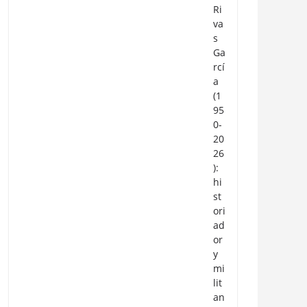
Ri
va
s
Ga
rcí
a
(1
95
0-
20
26
):
hi
st
ori
ad
or
y
mi
lit
an