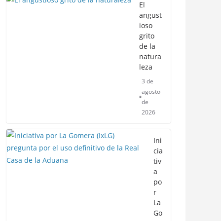
El
angust
ioso
grito
de la
natura
leza
3 de
agosto
de
2026
Ini
cia
tiv
a
po
r
La
Go