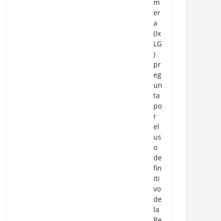
m
er
a
(Ix
LG
)
pr
eg
un
ta
po
r
el
us
o
de
fin
iti
vo
de
la
Re