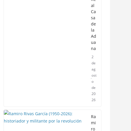
al
Ca
sa
de
la
Ad
ua
na
2
de
ag
ost
o
de
20
26
Ra
mi
ro