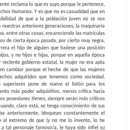
mente reclama lo que es suyo porque le pertenece,
rechos Humanos. Y es que no es casualidad que en
ibilidad de que a la población joven no se nos
 nuestras anteriores generaciones, la maquinaria
, entre otras cosas, encareciendo las matrículas
cos de cierta época pasada, por cierto muy negra,
era el hijo de alguien que tuviese una posición
jos, y no hijos e hijas, porque en aquella época
 reciente gobierno estatal, la mujer no era apta
en cambiar porque el hecho de que las mujeres
rechos adquiridos que tenemos como sociedad,
os superiores pone de nuevo el listón para los
nto más poder adquisitivo, menos crítica hacia
os posesiones tienen, siempre serán más críticos
cuando, claro está, se tenga conocimiento de sus
ba anteriormente, bloquean constantemente el
o al extremo de que (y no me lo invento, lo he
a tal personaje famoso/a, le haya sido infiel su