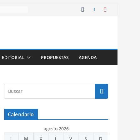
EDITORIAL
PROPUESTAS
AGENDA
Calendario
agosto 2026
L
M
X
J
V
S
D