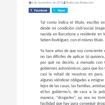
6 de noviembre de 2016
Redacción Redacción
Facebook
Tweet
Tal como indica el título, escribo e
desde mi condición civil/social (muje
nacida en Barcelona y residente en V
Seben Rodríguez, con el mismo título.
Ya hace años de que soy consciente q
no tan difíciles de aplicar (si quisier
por qué no decirlo, a menudo con t
gobiernos autonómicos, para que los 
casi la mitad de nosotrxs en paro, 
algunxs viéndose obligadxs a emigrar
lejos de las casas, las familias, amista
el/los gobierno/s, de cara a la po
manera, “drogarles”, ya sea no to
facilidad que hay para conseguir droga