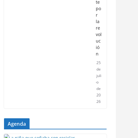
te
po
r
la
re
vol
uc
ió
n
25
de
juli
o
de
20
26
Agenda