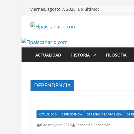
Saltar
Lo último:
viernes, agosto 7, 2026
al
contenido
ACTUALIDAD
HISTORIA
FILOSOFÍA
DEPENDENCIA
ACTUALIDAD
DEPENDENCIA
DERECHO A LA VIVIENDA
DERE
6 de mayo de 2026
Redacción Redacción