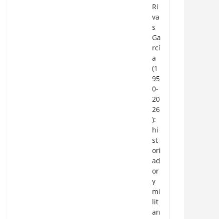
Ri
va
s
Ga
rcí
a
(1
95
0-
20
26
):
hi
st
ori
ad
or
y
mi
lit
an