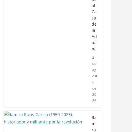
al
Ca
sa
de
la
Ad
ua
na
2
de
ag
ost
o
de
20
26
Ra
mi
ro