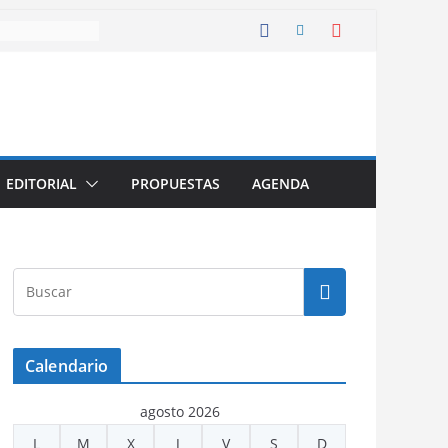
EDITORIAL
PROPUESTAS
AGENDA
Calendario
agosto 2026
L
M
X
J
V
S
D