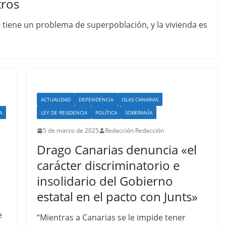
tros
 tiene un problema de superpoblación, y la vivienda es
ACTUALIDAD
DEPENDENCIA
ISLAS CANARIAS
A
LEY DE RESIDENCIA
POLÍTICA
SOBERANÍA
5 de marzo de 2025
Redacción Redacción
Drago Canarias denuncia «el
carácter discriminatorio e
insolidario del Gobierno
estatal en el pacto con Junts»
e
“Mientras a Canarias se le impide tener