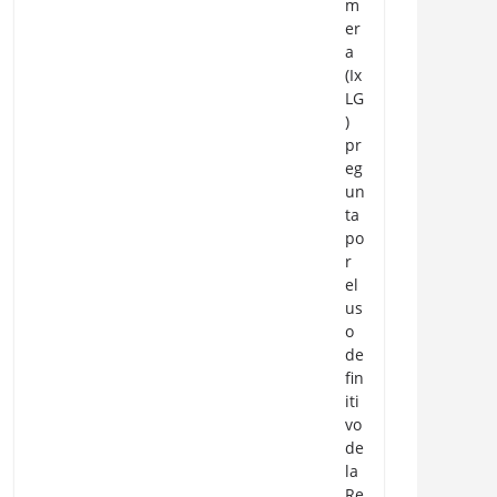
m
er
a
(Ix
LG
)
pr
eg
un
ta
po
r
el
us
o
de
fin
iti
vo
de
la
Re