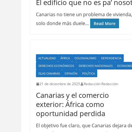
El edificio que no es pa’ noso
Canarias no tiene un problema de vivienda,
solo donde más duele…
Read More
ACTUALIDAD
ÁFRICA
COLONIALISMO
DEPENDENCIA
DERECHOS ECONÓMICOS
DERECHOS NACIONALES
ECONOMÍ
ISLAS CANARIAS
OPINIÓN
POLÍTICA
21 de diciembre de 2025
Redacción Redacción
Canarias y el comercio
exterior: África como
oportunidad perdida
El objetivo fue claro, que Canarias dejara d