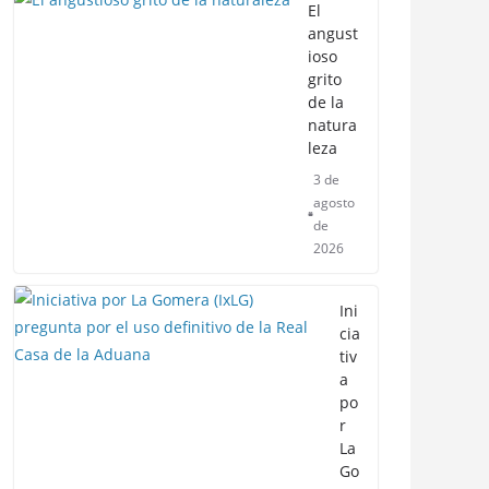
El
angust
ioso
grito
de la
natura
leza
3 de
agosto
de
2026
Ini
cia
tiv
a
po
r
La
Go