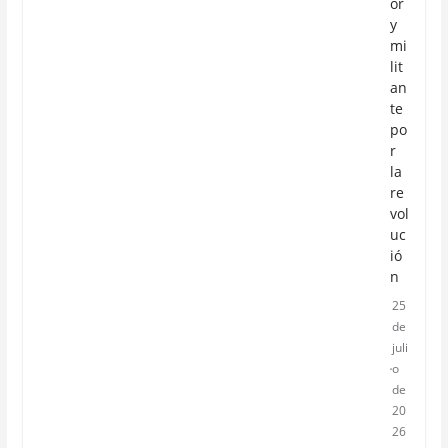
or
y
mi
lit
an
te
po
r
la
re
vol
uc
ió
n
25
de
juli
o
de
20
26