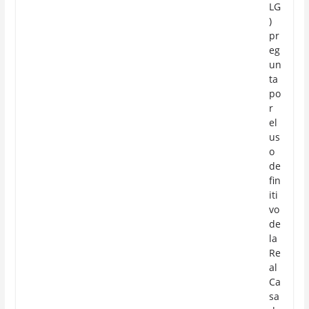
LG
)
pr
eg
un
ta
po
r
el
us
o
de
fin
iti
vo
de
la
Re
al
Ca
sa