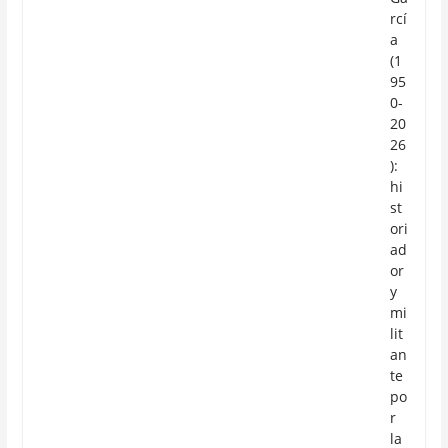
rcí
a
(1
95
0-
20
26
):
hi
st
ori
ad
or
y
mi
lit
an
te
po
r
la