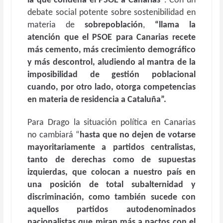
la que condena el PSOE a Canarias”
. Con un
debate social potente sobre sostenibilidad en
materia de
sobrepoblación
,
“llama la
atención que el PSOE para Canarias recete
más cemento, más crecimiento demográfico
y más descontrol, aludiendo al mantra de la
imposibilidad de gestión poblacional
cuando, por otro lado, otorga competencias
en materia de residencia a Cataluña”.
Para Drago l
a situación política en Canarias
no cambiará “
hasta que no dejen de votarse
mayoritariamente a partidos centralistas,
tanto de derechas como de supuestas
izquierdas, que colocan a nuestro país en
una posición de total subalternidad y
discriminación, como también sucede con
aquellos partidos autodenominados
nacionalistas que miran más a pactos con el