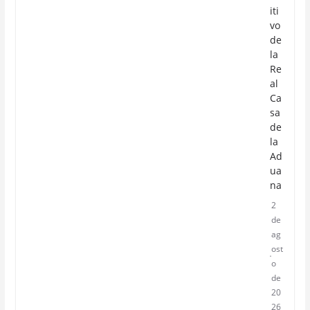
iti
vo
de
la
Re
al
Ca
sa
de
la
Ad
ua
na
2
de
ag
ost
o
de
20
26