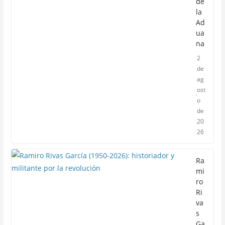
de
la
Ad
ua
na
2
de
ag
ost
o
de
20
26
Ra
mi
ro
Ri
va
s
Ga