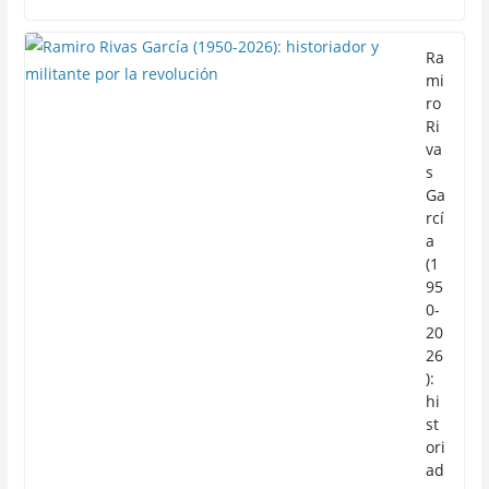
Ra
mi
ro
Ri
va
s
Ga
rcí
a
(1
95
0-
20
26
):
hi
st
ori
ad