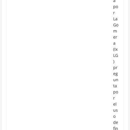
a
po
r
La
Go
m
er
a
(Ix
LG
)
pr
eg
un
ta
po
r
el
us
o
de
fin