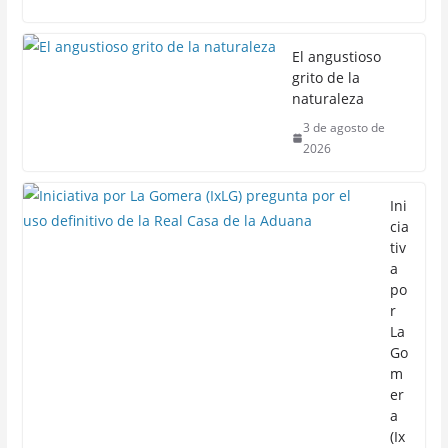
El angustioso
grito de la
naturaleza
3 de agosto de
2026
Ini
cia
tiv
a
po
r
La
Go
m
er
a
(Ix