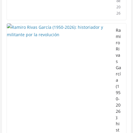
de
20
26
Ra
mi
ro
Ri
va
s
Ga
rcí
a
(1
95
0-
20
26
):
hi
st