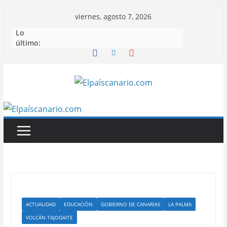
Saltar
viernes, agosto 7, 2026
al
Lo
contenido
último:
ACTUALIDAD
EDUCACIÓN
GOBIERNO DE CANARIAS
LA PALMA
VOLCÁN TAJOGAITE