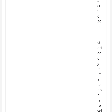
a
(1
95
0-
20
26
):
hi
st
ori
ad
or
y
mi
lit
an
te
po
r
la
re
vol