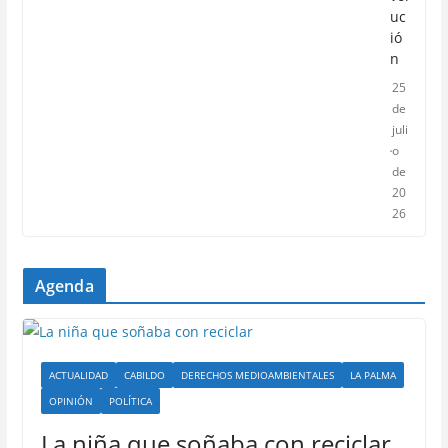
uc
ió
n
25
de
juli
o
de
20
26
Agenda
ACTUALIDAD
CABILDO
DERECHOS MEDIOAMBIENTALES
LA PALMA
OPINIÓN
POLÍTICA
La niña que soñaba con reciclar