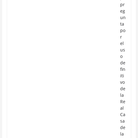
pr
eg
un
ta
po
r
el
us
o
de
fin
iti
vo
de
la
Re
al
Ca
sa
de
la