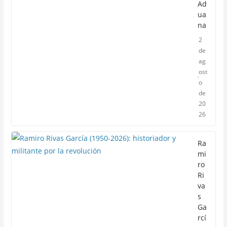
Ad
ua
na
2
de
ag
ost
o
de
20
26
Ra
mi
ro
Ri
va
s
Ga
rcí