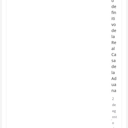
o
de
fin
iti
vo
de
la
Re
al
Ca
sa
de
la
Ad
ua
na
2
de
ag
ost
o