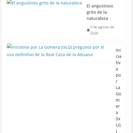
El angustioso
grito de la
naturaleza
3 de agosto de
2026
Ini
cia
tiv
a
po
r
La
Go
m
er
a
(Ix
LG
)