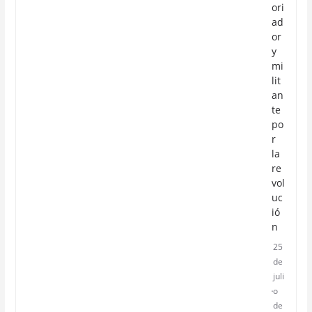
ori
ad
or
y
mi
lit
an
te
po
r
la
re
vol
uc
ió
n
25
de
juli
o
de