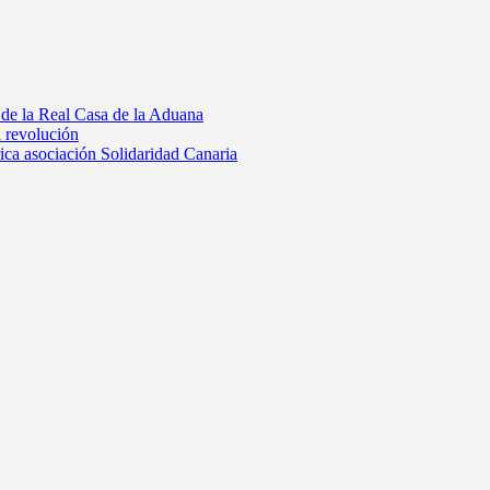
 de la Real Casa de la Aduana
a revolución
rica asociación Solidaridad Canaria