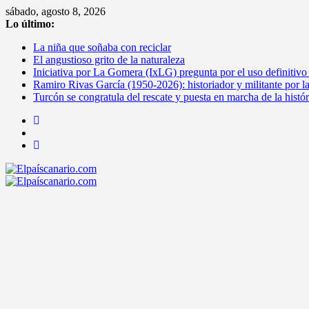
Saltar
sábado, agosto 8, 2026
al
Lo último:
contenido
La niña que soñaba con reciclar
El angustioso grito de la naturaleza
Iniciativa por La Gomera (IxLG) pregunta por el uso definitivo
Ramiro Rivas García (1950-2026): historiador y militante por l
Turcón se congratula del rescate y puesta en marcha de la histó