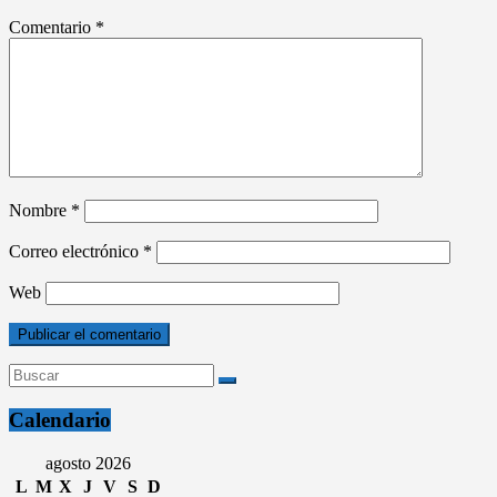
Comentario
*
Nombre
*
Correo electrónico
*
Web
Calendario
agosto 2026
L
M
X
J
V
S
D