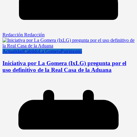
Redacción Redacción
Actualidad
Cabildo
La Gomera
Patrimonio
Iniciativa por La Gomera (IxLG) pregunta por el
uso definitivo de la Real Casa de la Aduana