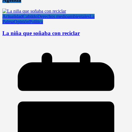
Actualidad
Cabildo
Derechos medioambientales
La
Palma
Opinión
Política
La niña que soñaba con reciclar