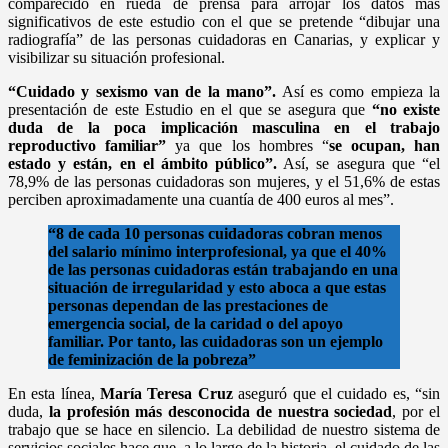
comparecido en rueda de prensa para arrojar los datos más
significativos de este estudio con el que se pretende “dibujar una
radiografía” de las personas cuidadoras en Canarias, y explicar y
visibilizar su situación profesional.
“Cuidado y sexismo van de la mano”.
Así es como empieza la
presentación de este Estudio en el que se asegura que
“no existe
duda de la poca implicación masculina en el trabajo
reproductivo familiar”
ya que los hombres “
se ocupan, han
estado y están, en el ámbito público”.
Así, se asegura que “el
78,9% de las personas cuidadoras son mujeres, y el 51,6% de estas
perciben aproximadamente una cuantía de 400 euros al mes”.
“8 de cada 10 personas cuidadoras cobran menos
del salario mínimo interprofesional, ya que el 40%
de las personas cuidadoras están trabajando en una
situación de irregularidad y esto aboca a que estas
personas dependan de las prestaciones de
emergencia social, de la caridad o del apoyo
familiar. Por tanto, las cuidadoras son un ejemplo
de feminización de la pobreza”
En esta línea,
María Teresa Cruz
aseguró que el cuidado es, “sin
duda,
la profesión más desconocida de nuestra sociedad
, por el
trabajo que se hace en silencio. La debilidad de nuestro sistema de
servicios sociales hace que, a lo largo de la historia, el cuidado de las