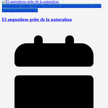
Actualidad
Cambio climático
Derechos medioambientales
Incendio
Forestal
Opinión
Política
El angustioso grito de la naturaleza