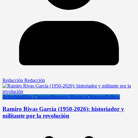
Redacción Redacción
Actualidad
Islas Canarias
Memoria Histórica
Obituario
Política
Ramiro Rivas García (1950-2026): historiador y
militante por la revolución