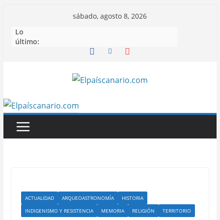
Saltar
sábado, agosto 8, 2026
al
Lo
contenido
último:
ACTUALIDAD
ARQUEOASTRONOMÍA
HISTORIA
INDIGENISMO Y RESISTENCIA
MEMORIA
RELIGIÓN
TERRITORIO