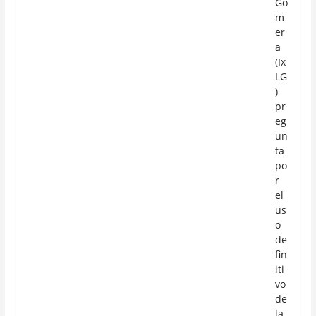
Go
m
er
a
(Ix
LG
)
pr
eg
un
ta
po
r
el
us
o
de
fin
iti
vo
de
la