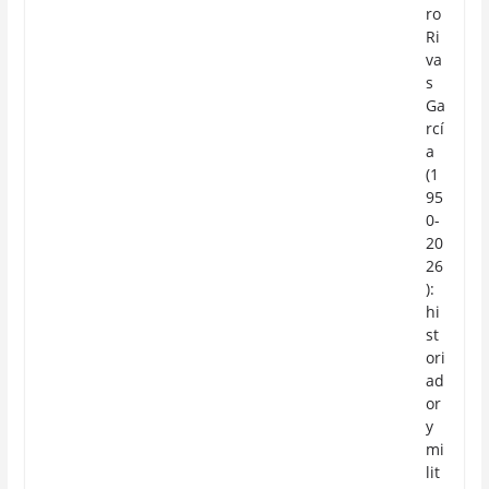
ro
Ri
va
s
Ga
rcí
a
(1
95
0-
20
26
):
hi
st
ori
ad
or
y
mi
lit