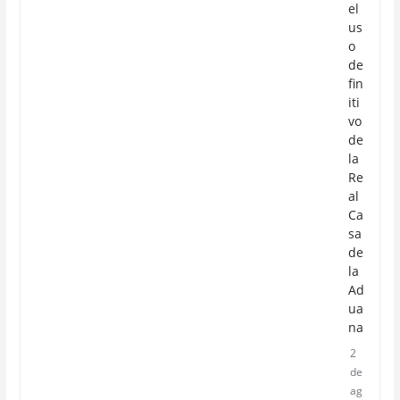
el
us
o
de
fin
iti
vo
de
la
Re
al
Ca
sa
de
la
Ad
ua
na
2
de
ag