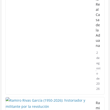
Re
al
Ca
sa
de
la
Ad
ua
na
2
de
ag
ost
o
de
20
26
Ra
mi