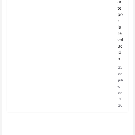
an
te
po
r
la
re
vol
uc
ió
n
25
de
juli
o
de
20
26