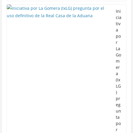
Ini
cia
tiv
a
po
r
La
Go
m
er
a
(Ix
LG
)
pr
eg
un
ta
po
r