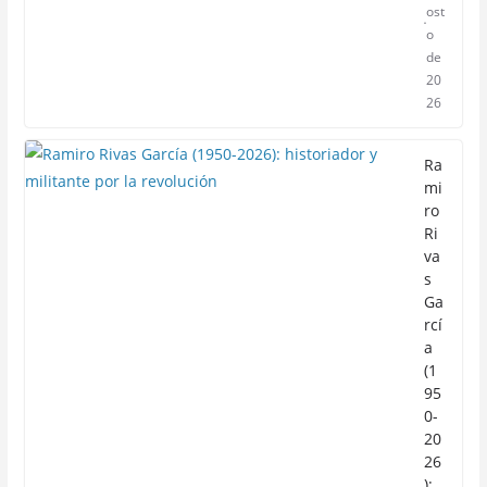
ost
o
de
20
26
Ra
mi
ro
Ri
va
s
Ga
rcí
a
(1
95
0-
20
26
):