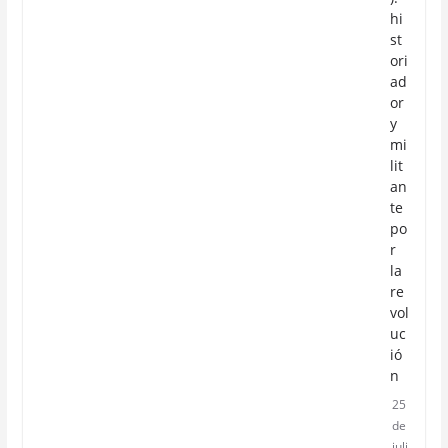
hi
st
ori
ad
or
y
mi
lit
an
te
po
r
la
re
vol
uc
ió
n
25
de
juli