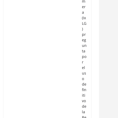
m
er
a
(Ix
LG
)
pr
eg
un
ta
po
r
el
us
o
de
fin
iti
vo
de
la
Re