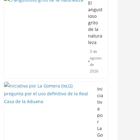
El
angust
ioso
grito
de la
natura
leza
3 de
agosto
de
2026
Ini
cia
tiv
a
po
r
La
Go