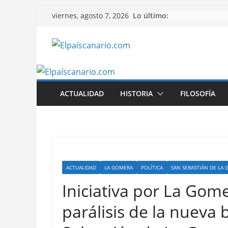
Saltar
Lo último:
viernes, agosto 7, 2026
al
contenido
ACTUALIDAD
HISTORIA
FILOSOFÍA
ACTUALIDAD
LA GOMERA
POLÍTICA
SAN SEBASTIÁN DE LA
Iniciativa por La Gome
parálisis de la nueva 