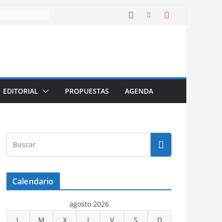
EDITORIAL
PROPUESTAS
AGENDA
Calendario
agosto 2026
L
M
X
J
V
S
D