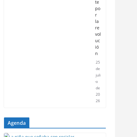
te
po
r
la
re
vol
uc
ió
n
25
de
juli
o
de
20
26
Agenda