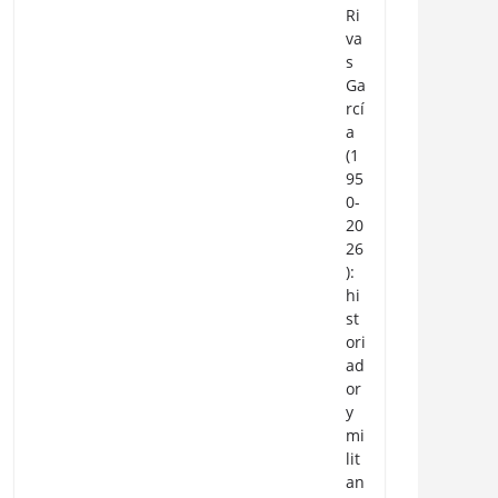
Ri
va
s
Ga
rcí
a
(1
95
0-
20
26
):
hi
st
ori
ad
or
y
mi
lit
an