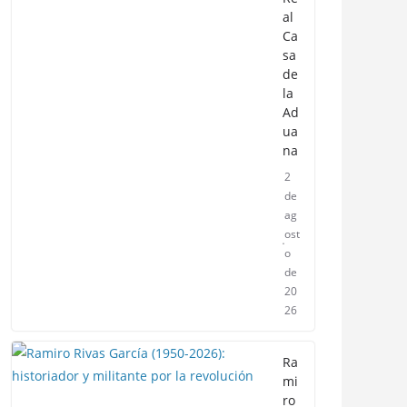
al
Ca
sa
de
la
Ad
ua
na
2
de
ag
ost
o
de
20
26
Ra
mi
ro