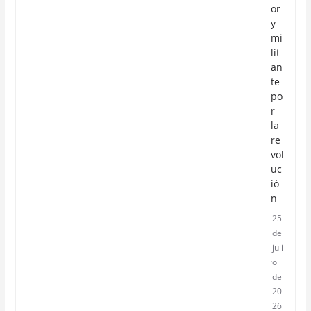
or
y
mi
lit
an
te
po
r
la
re
vol
uc
ió
n
25
de
juli
o
de
20
26