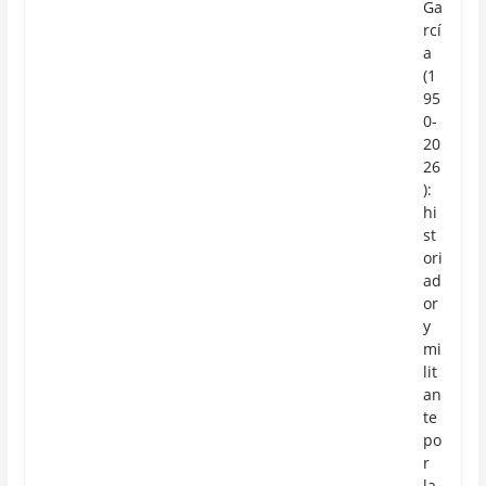
Ga
rcí
a
(1
95
0-
20
26
):
hi
st
ori
ad
or
y
mi
lit
an
te
po
r
la