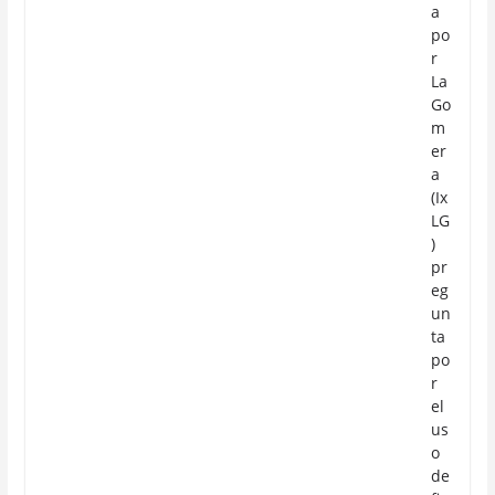
a
po
r
La
Go
m
er
a
(Ix
LG
)
pr
eg
un
ta
po
r
el
us
o
de