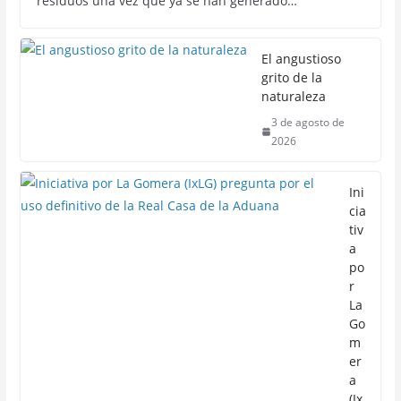
residuos una vez que ya se han generado…
El angustioso
grito de la
naturaleza
3 de agosto de
2026
Ini
cia
tiv
a
po
r
La
Go
m
er
a
(Ix