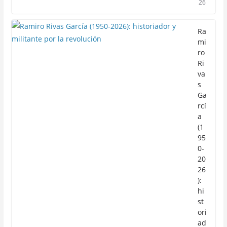
26
Ra
mi
ro
Ri
va
s
Ga
rcí
a
(1
95
0-
20
26
):
hi
st
ori
ad