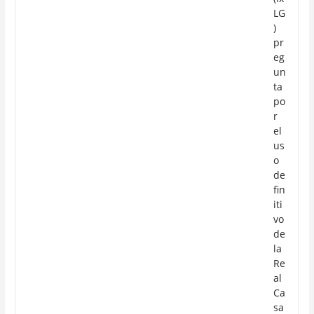
LG
)
pr
eg
un
ta
po
r
el
us
o
de
fin
iti
vo
de
la
Re
al
Ca
sa