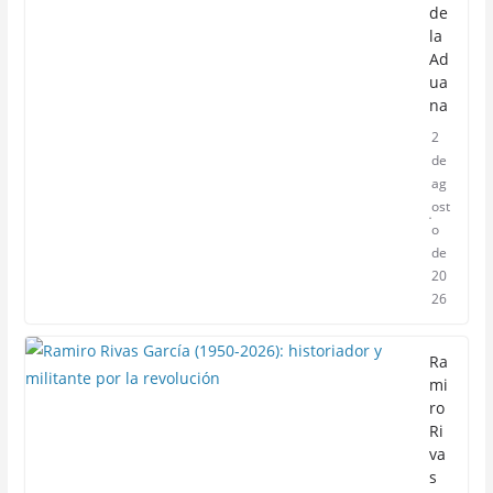
de
la
Ad
ua
na
2
de
ag
ost
o
de
20
26
Ra
mi
ro
Ri
va
s