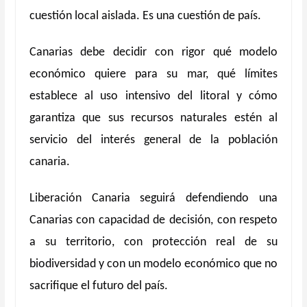
cuestión local aislada. Es una cuestió
n de pa
í
s.
Canarias debe decidir con rigor qu
é
modelo
econ
ómico quiere para su mar, qu
é
límites
establece al uso intensivo del litoral y cómo
garantiza que sus recursos naturales est
é
n al
servicio del inter
é
s general de la població
n
canaria.
Liberación Canaria seguirá defendiendo una
Canarias con capacidad de decisión, con respeto
a su territorio, con protección real de su
biodiversidad y con un modelo económico que no
sacrifique el futuro del paí
s.