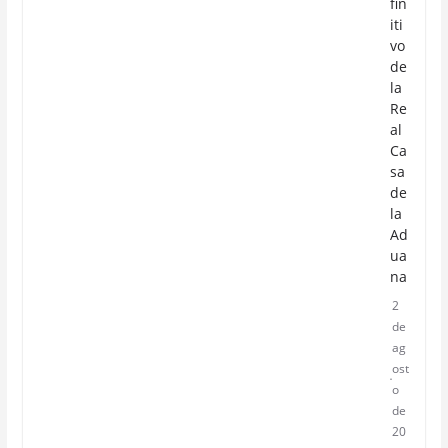
fin
iti
vo
de
la
Re
al
Ca
sa
de
la
Ad
ua
na
2
de
ag
ost
o
de
20