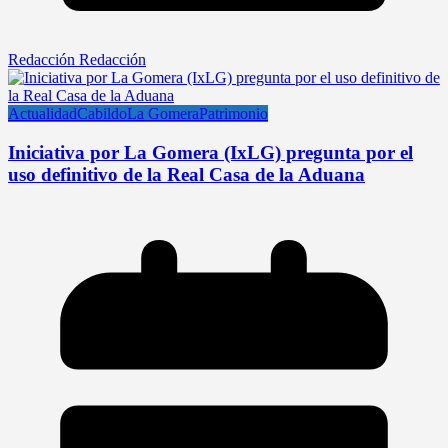
Redacción Redacción
Actualidad
Cabildo
La Gomera
Patrimonio
Iniciativa por La Gomera (IxLG) pregunta por el
uso definitivo de la Real Casa de la Aduana